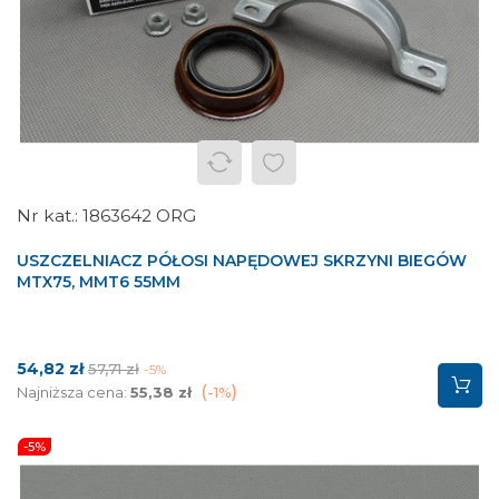
1863642 ORG
USZCZELNIACZ PÓŁOSI NAPĘDOWEJ SKRZYNI BIEGÓW
MTX75, MMT6 55MM
Cena
Cena
54,82 zł
57,71 zł
-5%
podstawowa
Najniższa cena:
55,38 zł
-1%
-5%