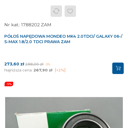
1788202 ZAM
PÓŁOŚ NAPĘDOWA MONDEO MK4 2.0TDCI/ GALAXY 06-/
S-MAX 1.8/2.0 TDCI PRAWA ZAM
Cena
Cena
273,60 zł
288,00 zł
-5%
podstawowa
Najniższa cena:
267,90 zł
+2%
-5%