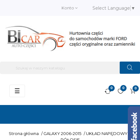
Konto
Select Language
▼
0
0
0
Przełącz
☰
nawigację
Strona główna
/
GALAXY 2006-2015
/
UKŁAD NAPĘDOWY
/
PÓŁOSIE