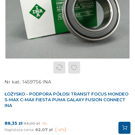
1459756 INA
ŁOŻYSKO - PODPORA PÓŁOSI TRANSIT FOCUS MONDEO
S-MAX C-MAX FIESTA PUMA GALAXY FUSION CONNECT
INA
Cena
Cena
88,35 zł
93,00 zł
-5%
podstawowa
Najniższa cena:
92,07 zł
-4%