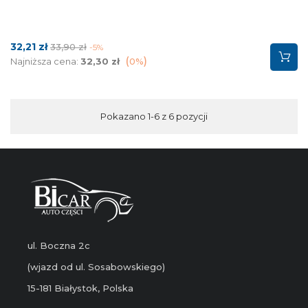
Cena
Cena
32,21 zł
33,90 zł
-5%
podstawowa
Najniższa cena:
32,30 zł
0%
Pokazano 1-6 z 6 pozycji
ul. Boczna 2c
(wjazd od ul. Sosabowskiego)
15-181 Białystok, Polska