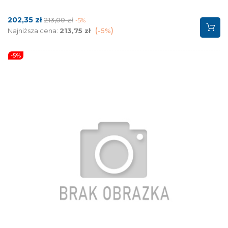
Cena
Cena
202,35 zł
213,00 zł
-5%
podstawowa
Najniższa cena:
213,75 zł
-5%
-5%