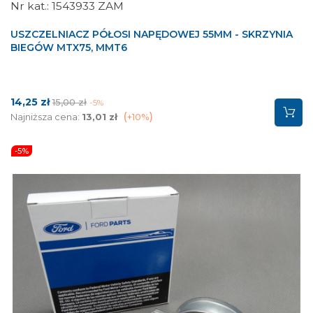
1543933 ZAM
USZCZELNIACZ PÓŁOSI NAPĘDOWEJ 55MM - SKRZYNIA
BIEGÓW MTX75, MMT6
Cena
Cena
14,25 zł
15,00 zł
-5%
podstawowa
Najniższa cena:
13,01 zł
+10%
-5%