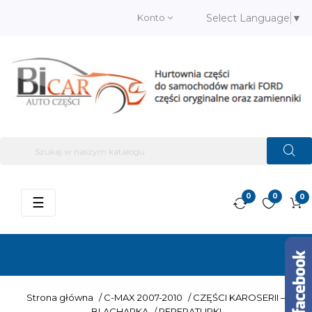
Konto
Select Language
▼
0
0
0
Przełącz
☰
nawigację
Strona główna
/
C-MAX 2007-2010
/
CZĘŚCI KAROSERII –
BLACHARKA
/
REPERATURKI