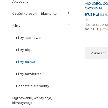
akcesoria
MONDEO, C
ORYGINAŁ
części karoserii – blacharka
Cena
Cen
87,99 zł
92,6
pod
-5%
Najniższa cena
filtry
86,31 zł
+2%
filtry kabinowe
filtry oleju
Pokazano 1-
filtry paliwa
filtry powietrza
pozostałe elementy
ogrzewanie, wentylacja,
klimatyzacja