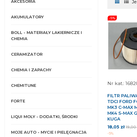
AKCESORIA
Je
AKUMULATORY
-5%
BOLL - MATERIAŁY LAKIERNICZE I
CHEMIA
CERAMIZATOR
CHEMIA I ZAPACHY
1682
CHEMITUNE
FILTR PALIWA
FORTE
TDCI FORD 
MK3 C-MAX
MK4 S-MAX 
LIQUI MOLY - DODATKI, ŚRODKI
KUGA
Cena
Cena
18,05 zł
19,00
MOJE AUTO - MYCIE I PIELĘGNACJA
pods
-5%