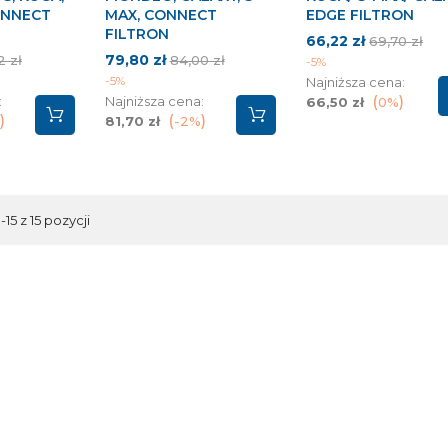
ONNECT
MAX, CONNECT
EDGE FILTRON
FILTRON
Cena
Cena
66,22 zł
69,70 zł
a
Cena
Cena
79,80 zł
podstawo
2 zł
84,00 zł
-5%
stawowa
podstawowa
-5%
Najniższa cena:
:
Najniższa cena:
66,50 zł
0%
81,70 zł
-2%
15 z 15 pozycji