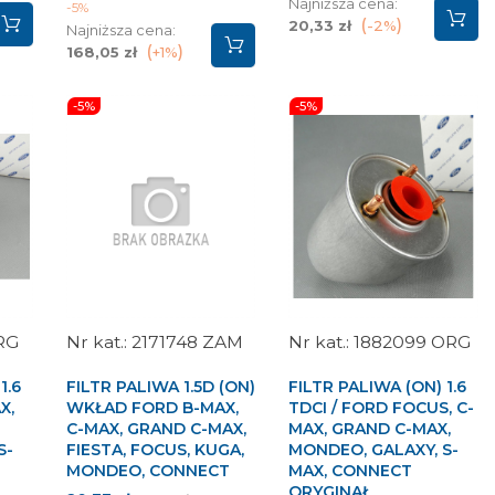
Najniższa cena:
podstawowa
-5%
20,33 zł
-2%
Najniższa cena:
168,05 zł
+1%
-5%
-5%
RG
2171748 ZAM
1882099 ORG
1.6
FILTR PALIWA 1.5D (ON)
FILTR PALIWA (ON) 1.6
X,
WKŁAD FORD B-MAX,
TDCI / FORD FOCUS, C-
C-MAX, GRAND C-MAX,
MAX, GRAND C-MAX,
S-
FIESTA, FOCUS, KUGA,
MONDEO, GALAXY, S-
MONDEO, CONNECT
MAX, CONNECT
ORYGINAŁ