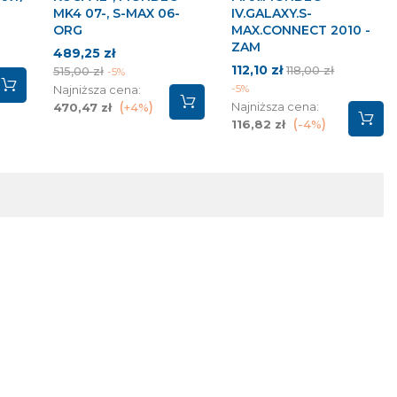
MK4 07-, S-MAX 06-
IV.GALAXY.S-
ORG
MAX.CONNECT 2010 -
ZAM
Cena
Cena
wa
489,25 zł
Cena
Cena
podstawowa
112,10 zł
118,00 zł
515,00 zł
-5%
podstawowa
-5%
Najniższa cena:
Najniższa cena:
470,47 zł
+4%
116,82 zł
-4%