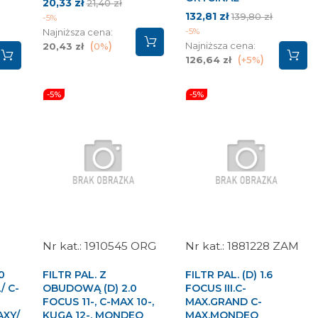
Cena
Cena
20,33 zł
21,40 zł
Cena
Cena
podstawowa
132,81 zł
139,80 zł
-5%
wa
podstawowa
-5%
Najniższa cena:
Najniższa cena:
20,43 zł
0%
126,64 zł
+5%
-5%
-5%
1910545 ORG
1881228 ZAM
.0
FILTR PAL. Z
FILTR PAL. (D) 1.6
/ C-
OBUDOWĄ (D) 2.0
FOCUS III.C-
FOCUS 11-, C-MAX 10-,
MAX.GRAND C-
AXY/
KUGA 12-, MONDEO
MAX.MONDEO