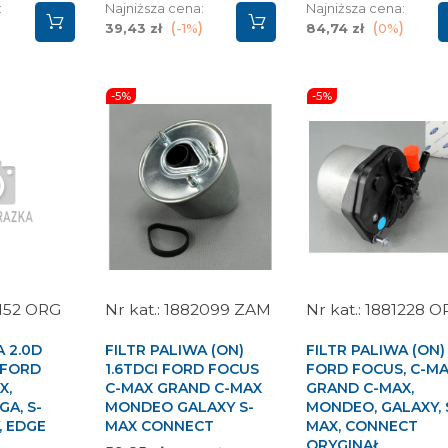
:
Najniższa cena:
Najniższa cena:
39,43 zł
-1%
84,74 zł
0%
-5%
-5%
152 ORG
1882099 ZAM
1881228 O
A 2.0D
FILTR PALIWA (ON)
FILTR PALIWA (ON) 
 FORD
1.6TDCI FORD FOCUS
FORD FOCUS, C-MA
X,
C-MAX GRAND C-MAX
GRAND C-MAX,
A, S-
MONDEO GALAXY S-
MONDEO, GALAXY, 
, EDGE
MAX CONNECT
MAX, CONNECT
ORYGINAŁ