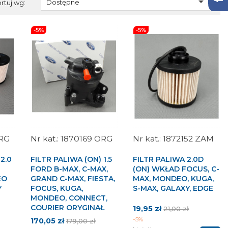

Dostępne
rtuj wg:
-5%
-5%
ORG
1870169 ORG
1872152 ZAM
2.0
FILTR PALIWA (ON) 1.5
FILTR PALIWA 2.0D
FORD B-MAX, C-MAX,
(ON) WKŁAD FOCUS, C-
EO
GRAND C-MAX, FIESTA,
MAX, MONDEO, KUGA,
Y
FOCUS, KUGA,
S-MAX, GALAXY, EDGE
MONDEO, CONNECT,
COURIER ORYGINAŁ
Cena
Cena
19,95 zł
21,00 zł
podstawowa
-5%
Cena
Cena
wa
170,05 zł
179,00 zł