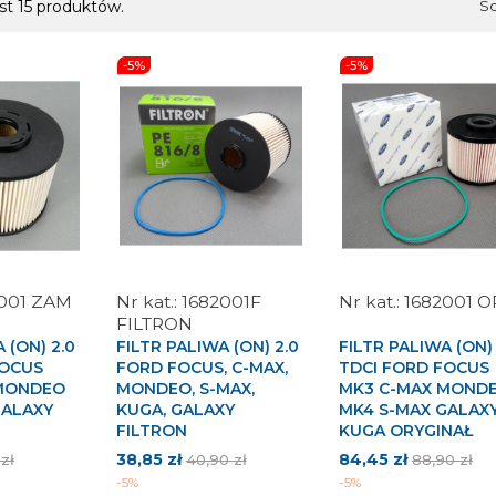
st 15 produktów.
So
-5%
-5%
001 ZAM
1682001F
1682001 
FILTRON
 (ON) 2.0
FILTR PALIWA (ON) 2.0
FILTR PALIWA (ON) 
FOCUS
FORD FOCUS, C-MAX,
TDCI FORD FOCUS
 MONDEO
MONDEO, S-MAX,
MK3 C-MAX MOND
GALAXY
KUGA, GALAXY
MK4 S-MAX GALAX
FILTRON
KUGA ORYGINAŁ
Cena
Cena
Cena
Cena
38,85 zł
84,45 zł
 zł
40,90 zł
88,90 zł
tawowa
podstawowa
podstawo
-5%
-5%