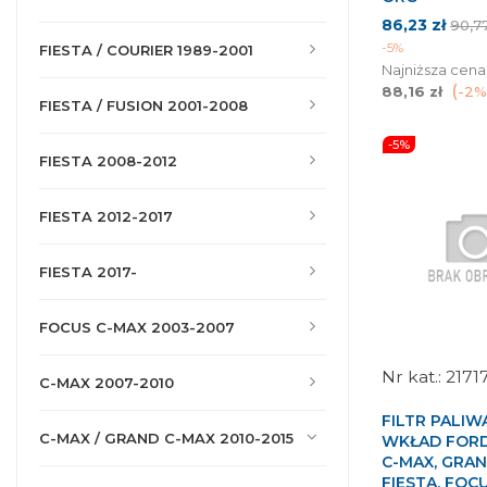
Cena
Cen
86,23 zł
90,77
pod
-5%
FIESTA / COURIER 1989-2001
Najniższa cena
88,16 zł
-2%
FIESTA / FUSION 2001-2008
-5%
FIESTA 2008-2012
FIESTA 2012-2017
FIESTA 2017-
FOCUS C-MAX 2003-2007
2171
C-MAX 2007-2010
FILTR PALIWA
C-MAX / GRAND C-MAX 2010-2015
WKŁAD FORD
C-MAX, GRAN
FIESTA, FOCU