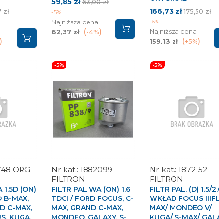
Cena
Cena
59,85 zł
63,00 zł
a
Cena
Cena
podstawowa
166,73 zł
 zł
175,50 zł
-5%
stawowa
podstawo
-5%
Najniższa cena:
:
Najniższa cena:
62,37 zł
-4%
159,13 zł
+5%
-5%
-5%
748 ORG
1882099
1872152
FILTRON
FILTRON
 1.5D (ON)
FILTR PALIWA (ON) 1.6
FILTR PAL. (D) 1.5/2
 B-MAX,
TDCI / FORD FOCUS, C-
WKŁAD FOCUS IIIFL
D C-MAX,
MAX, GRAND C-MAX,
MAX/ MONDEO V/
S, KUGA,
MONDEO, GALAXY, S-
KUGA/ S-MAX/ GAL