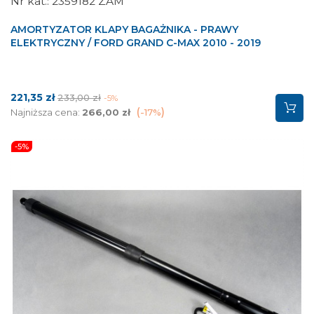
2359182 ZAM
AMORTYZATOR KLAPY BAGAŻNIKA - PRAWY
ELEKTRYCZNY / FORD GRAND C-MAX 2010 - 2019
Cena
Cena
221,35 zł
233,00 zł
-5%
podstawowa
Najniższa cena:
266,00 zł
-17%
-5%