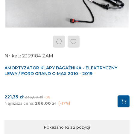
2359184 ZAM
AMORTYZATOR KLAPY BAGAŻNIKA - ELEKTRYCZNY
LEWY / FORD GRAND C-MAX 2010 - 2019
Cena
Cena
221,35 zł
233,00 zł
-5%
podstawowa
Najniższa cena:
266,00 zł
-17%
Pokazano 1-2 z 2 pozycji