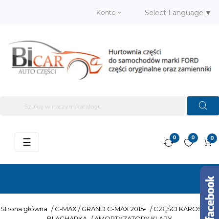
Konto
Select Language
▼
0
0
0
Przełącz
☰
nawigację
Strona główna
/
C-MAX / GRAND C-MAX 2015-
/
CZĘŚCI KAROSERII –
BLACHARKA
/
AMORTYZATORY KLAPY