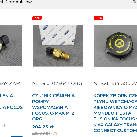
st 3 produktów.
So
-5%
-5%
6647 ZAM
1076647 ORG
1341300 
NIENIA
CZUJNIK CIŚNIENIA
KOREK ZBIORNICZ
POMPY
PŁYNU WSPOMAGA
IA FOCUS
WSPOMAGANIA
KIEROWNICY C-MA
FOCUS. C-MAX M12
MONDEO FIESTA
ORG
FUSION KA FOCUS 
MAX GALAXY TRAN
 zł
Cena
Cena
204,25 zł
CONNECT CUSTO
tawowa
podstawowa
215,00 zł
-5%