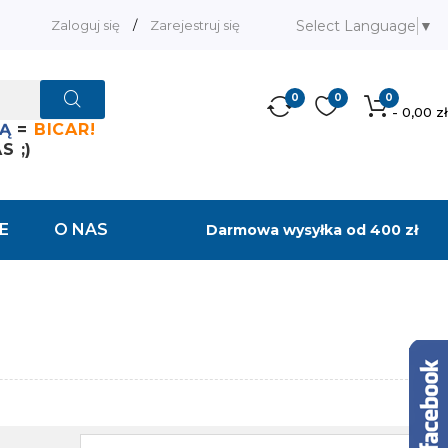
Select Language
▼
Zaloguj się
/
Zarejestruj się
0
0
0
- 0,00 zł
Ą
=
BICAR!
 ;)
E
O NAS
Darmowa wysyłka od 400 zł