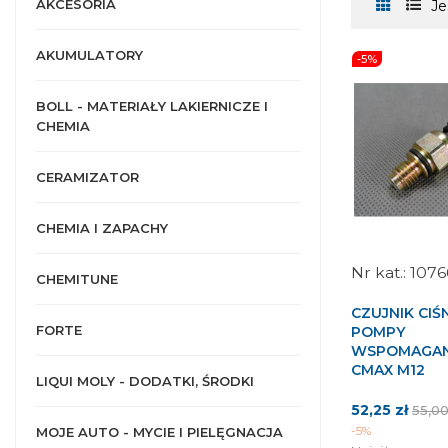
AKCESORIA
Je
AKUMULATORY
-5%
BOLL - MATERIAŁY LAKIERNICZE I
CHEMIA
CERAMIZATOR
CHEMIA I ZAPACHY
107
CHEMITUNE
CZUJNIK CIŚ
FORTE
POMPY
WSPOMAGAN
CMAX M12
LIQUI MOLY - DODATKI, ŚRODKI
Cena
Cena
52,25 zł
55,00
pods
-5%
MOJE AUTO - MYCIE I PIELĘGNACJA