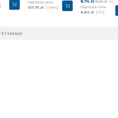
:
Cena
Cena
8,74 zł
9,20 zł
-5%
Najniższa cena:
podstawow
Najniższa cena:
137,75 zł
+48%
8,84 zł
-1%
3 z 3 pozycji