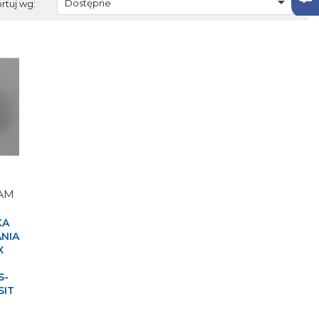

Dostępne
rtuj wg:
ZAM
KA
NIA
X
S-
SIT
M