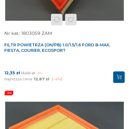
1803059 ZAM
FILTR POWIETRZA (ON/PB) 1.0/1.5/1.6 FORD B-MAX,
FIESTA, COURIER, ECOSPORT
Cena
Cena
12,35 zł
13,00 zł
-5%
podstawowa
Najniższa cena:
12,87 zł
-4%
-5%