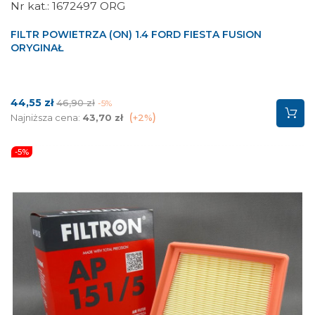
1672497 ORG
FILTR POWIETRZA (ON) 1.4 FORD FIESTA FUSION
ORYGINAŁ
Cena
Cena
44,55 zł
46,90 zł
-5%
podstawowa
Najniższa cena:
43,70 zł
+2%
-5%