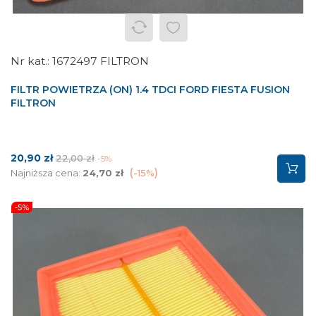
1672497 FILTRON
FILTR POWIETRZA (ON) 1.4 TDCI FORD FIESTA FUSION
FILTRON
Cena
Cena
20,90 zł
22,00 zł
-5%
podstawowa
Najniższa cena:
24,70 zł
-15%
-5%