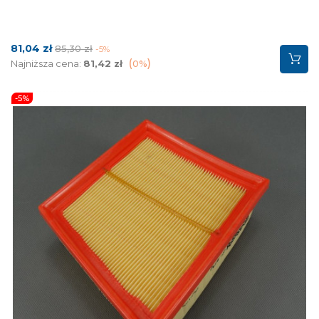
Cena
Cena
81,04 zł
85,30 zł
-5%
podstawowa
Najniższa cena:
81,42 zł
0%
-5%