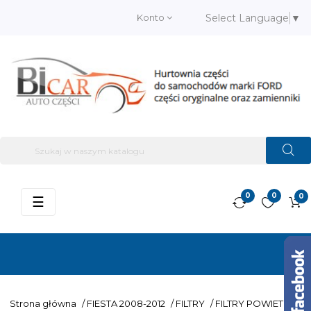
Konto
Select Language
▼
0
0
0
Przełącz
☰
nawigację
Strona główna
/
FIESTA 2008-2012
/
FILTRY
/
FILTRY POWIETRZA