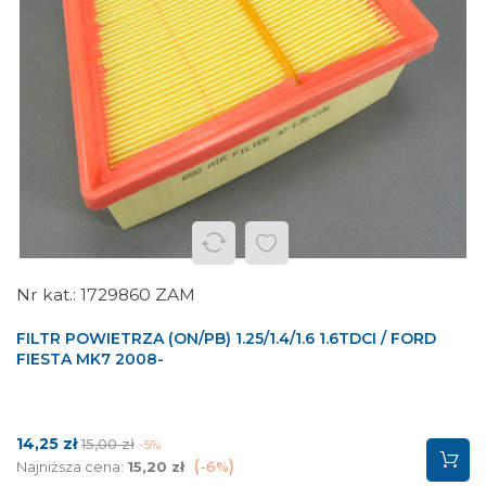
1729860 ZAM
FILTR POWIETRZA (ON/PB) 1.25/1.4/1.6 1.6TDCI / FORD
FIESTA MK7 2008-
Cena
Cena
14,25 zł
15,00 zł
-5%
podstawowa
Najniższa cena:
15,20 zł
-6%