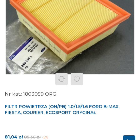
1803059 ORG
FILTR POWIETRZA (ON/PB) 1.0/1.5/1.6 FORD B-MAX,
FIESTA, COURIER, ECOSPORT ORYGINAŁ
Cena
Cena
81,04 zł
85,30 zł
-5%