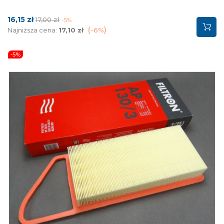
Cena
Cena
16,15 zł
17,00 zł
-5%
podstawowa
Najniższa cena:
17,10 zł
-6%
-5%