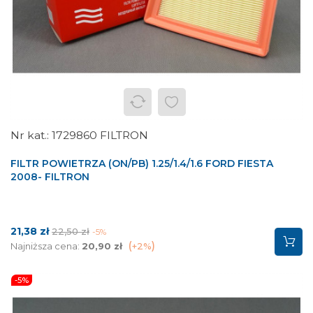
1729860 FILTRON
FILTR POWIETRZA (ON/PB) 1.25/1.4/1.6 FORD FIESTA
2008- FILTRON
Cena
Cena
21,38 zł
22,50 zł
-5%
podstawowa
Najniższa cena:
20,90 zł
+2%
-5%