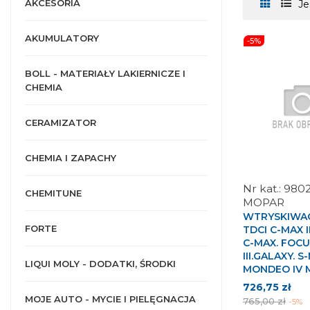
AKCESORIA
Je
AKUMULATORY
-5%
BOLL - MATERIAŁY LAKIERNICZE I
CHEMIA
CERAMIZATOR
CHEMIA I ZAPACHY
980
CHEMITUNE
MOPAR
WTRYSKIWAC
FORTE
TDCI C-MAX I
C-MAX. FOC
III.GALAXY. S
LIQUI MOLY - DODATKI, ŚRODKI
MONDEO IV 
Cena
Cen
726,75 zł
MOJE AUTO - MYCIE I PIELĘGNACJA
pod
765,00 zł
-5%