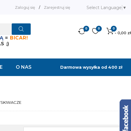
Select Language
▼
Zaloguj się
/
Zarejestruj się
0
0
0
- 0,00 zł
Ą
=
BICAR!
 ;)
E
O NAS
Darmowa wysyłka od 400 zł
SKIWACZE