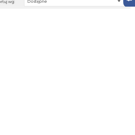

Dostępne
rtuj wg: