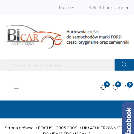
Konto
Select Language
▼
0
0
0
Przełącz
☰
nawigację
Strona główna
/
FOCUS II 2005-2008
/
UKŁAD KIEROWNICZY
/
POMPY WSPOMAGANIA