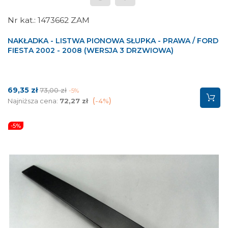
1473662 ZAM
NAKŁADKA - LISTWA PIONOWA SŁUPKA - PRAWA / FORD
FIESTA 2002 - 2008 (WERSJA 3 DRZWIOWA)
Cena
Cena
69,35 zł
73,00 zł
-5%
podstawowa
Najniższa cena:
72,27 zł
-4%
-5%