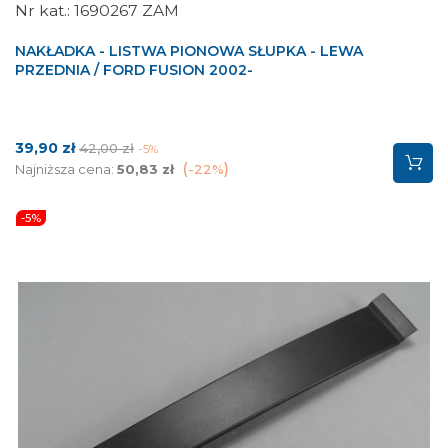
1690267 ZAM
NAKŁADKA - LISTWA PIONOWA SŁUPKA - LEWA
PRZEDNIA / FORD FUSION 2002-
Cena
Cena
39,90 zł
42,00 zł
-5%
podstawowa
Najniższa cena:
50,83 zł
-22%
-5%