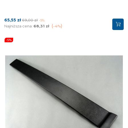
Cena
Cena
65,55 zł
69,00 zł
-5%
podstawowa
Najniższa cena:
68,31 zł
-4%
-5%