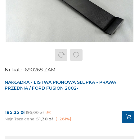
1690268 ZAM
NAKŁADKA - LISTWA PIONOWA SŁUPKA - PRAWA
PRZEDNIA / FORD FUSION 2002-
Cena
Cena
185,25 zł
195,00 zł
-5%
podstawowa
Najniższa cena:
51,30 zł
+261%