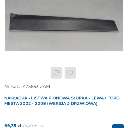
1473663 ZAM
NAKŁADKA - LISTWA PIONOWA SŁUPKA - LEWA / FORD
FIESTA 2002 - 2008 (WERSJA 3 DRZWIOWA)
Cena
Cena
69,35 zł
73,00 zł
-5%