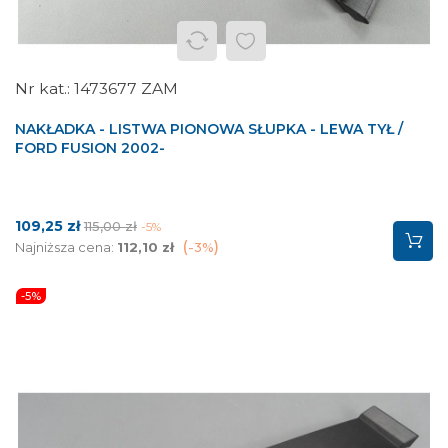
1473677 ZAM
NAKŁADKA - LISTWA PIONOWA SŁUPKA - LEWA TYŁ /
FORD FUSION 2002-
Cena
Cena
109,25 zł
115,00 zł
-5%
podstawowa
Najniższa cena:
112,10 zł
-3%
-5%