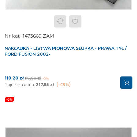
1473669 ZAM
NAKŁADKA - LISTWA PIONOWA SŁUPKA - PRAWA TYŁ /
FORD FUSION 2002-
Cena
Cena
110,20 zł
116,00 zł
-5%
podstawowa
Najniższa cena:
217,55 zł
-49%
-5%