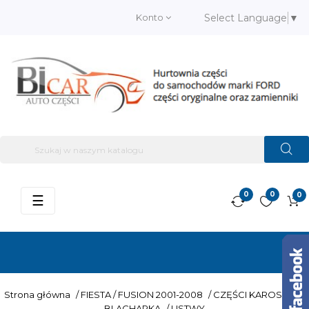
Konto
Select Language
▼
0
0
0
Przełącz
☰
nawigację
Strona główna
/
FIESTA / FUSION 2001-2008
/
CZĘŚCI KAROSERII –
BLACHARKA
/
LISTWY