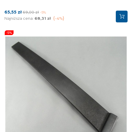
Cena
Cena
65,55 zł
69,00 zł
-5%
podstawowa
Najniższa cena:
68,31 zł
-4%
-5%