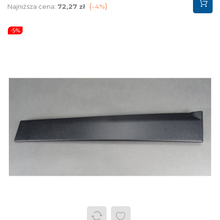
podstawowa
Najniższa cena:
72,27 zł
-4%
-5%