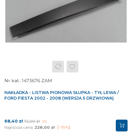
1473676 ZAM
NAKŁADKA - LISTWA PIONOWA SŁUPKA - TYŁ LEWA /
FORD FIESTA 2002 - 2008 (WERSJA 5 DRZWIOWA)
Cena
Cena
68,40 zł
72,00 zł
-5%
podstawowa
Najniższa cena:
228,00 zł
-70%