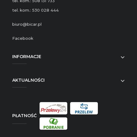
tel. kom.: 508 131 733
tel. kom.: 530 028 444
biuro@bicar.pl
Facebook
INFORMACJE

AKTUALNOŚCI

PŁATNOŚĆ