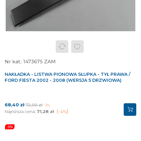
1473675 ZAM
NAKŁADKA - LISTWA PIONOWA SŁUPKA - TYŁ PRAWA /
FORD FIESTA 2002 - 2008 (WERSJA 5 DRZWIOWA)
Cena
Cena
68,40 zł
72,00 zł
-5%
podstawowa
Najniższa cena:
71,28 zł
-4%
-5%