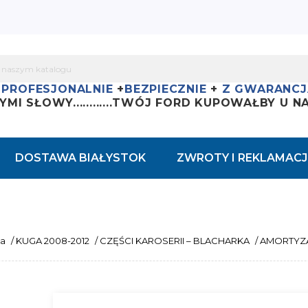
+
PROFESJONALNIE
+
BEZPIECZNIE
+
Z GWARANCJ
YMI SŁOWY............
TWÓJ FORD KUPOWAŁBY U NAS
DOSTAWA BIAŁYSTOK
ZWROTY I REKLAMACJ
na
/
KUGA 2008-2012
/
CZĘŚCI KAROSERII – BLACHARKA
/
AMORTYZ