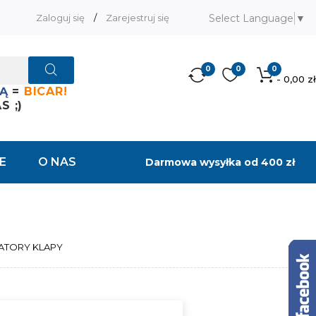
Select Language
▼
Zaloguj się
/
Zarejestruj się
0
0
0
- 0,00 zł
Ą
=
BICAR!
 ;)
E
O NAS
Darmowa wysyłka od 400 zł
ATORY KLAPY