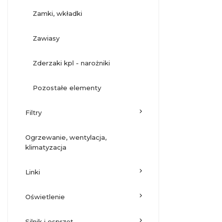
zamki, wkładki
zawiasy
zderzaki kpl - narożniki
pozostałe elementy
filtry
ogrzewanie, wentylacja,
klimatyzacja
linki
oświetlenie
silnik i osprzęt