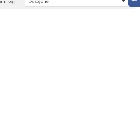

Dostępne
rtuj wg: