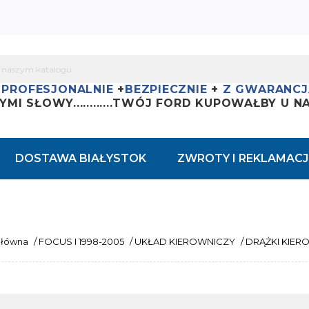
+
PROFESJONALNIE
+
BEZPIECZNIE
+
Z GWARANCJ
YMI SŁOWY............
TWÓJ FORD KUPOWAŁBY U NAS
DOSTAWA BIAŁYSTOK
ZWROTY I REKLAMACJ
główna
/
FOCUS I 1998-2005
/
UKŁAD KIEROWNICZY
/
DRĄŻKI KIER