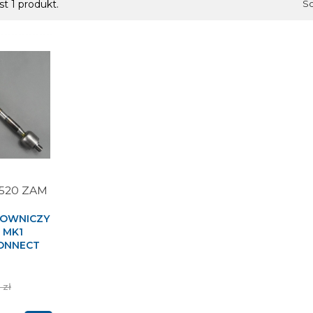
st 1 produkt.
So
5520 ZAM
ROWNICZY
 MK1
CONNECT
 zł
tawowa