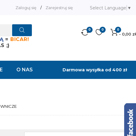
Select Language
▼
Zaloguj się
/
Zarejestruj się
0
0
0
- 0,00 zł
Ą
=
BICAR!
 ;)
E
O NAS
Darmowa wysyłka od 400 zł
OWNICZE