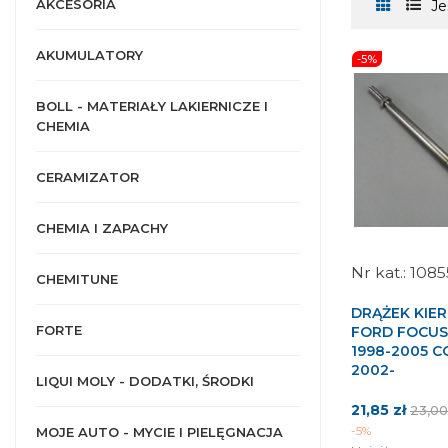
AKCESORIA
Je
AKUMULATORY
-5%
BOLL - MATERIAŁY LAKIERNICZE I
CHEMIA
CERAMIZATOR
CHEMIA I ZAPACHY
108
CHEMITUNE
DRĄŻEK KIE
FORTE
FORD FOCUS
1998-2005 
2002-
LIQUI MOLY - DODATKI, ŚRODKI
Cena
Cena
21,85 zł
23,00
pods
-5%
MOJE AUTO - MYCIE I PIELĘGNACJA