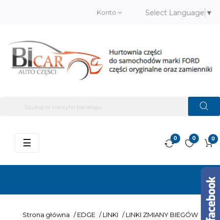
Konto
Select Language
▼
0
0
0
Przełącz
☰
nawigację
Strona główna
/
EDGE
/
LINKI
/
LINKI ZMIANY BIEGÓW