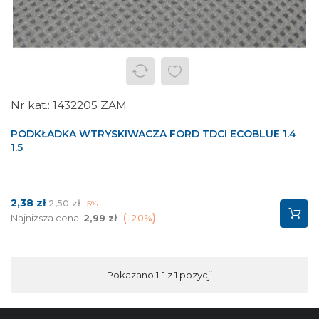
1432205 ZAM
PODKŁADKA WTRYSKIWACZA FORD TDCI ECOBLUE 1.4
1.5
Cena
Cena
2,38 zł
2,50 zł
-5%
podstawowa
Najniższa cena:
2,99 zł
-20%
Pokazano 1-1 z 1 pozycji