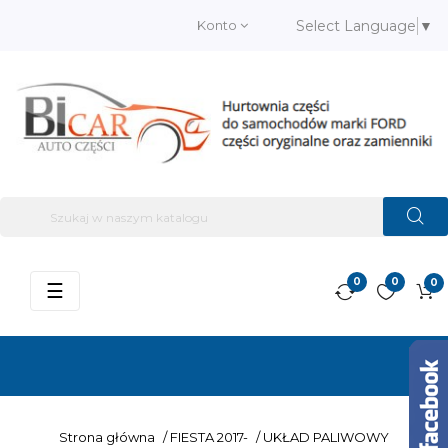
Konto
Select Language
▼
0
0
0
Przełącz
☰
nawigację
Strona główna
/
FIESTA 2017-
/
UKŁAD PALIWOWY