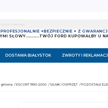
+
PROFESJONALNIE
+
BEZPIECZNIE
+
Z GWARANCJ
YMI SŁOWY............
TWÓJ FORD KUPOWAŁBY U NAS
DOSTAWA BIAŁYSTOK
ZWROTY I REKLAMACJ
a główna
/
ESCORT 1990-2000
/
SILNIK I OSPRZĘT
/
POZOSTAŁE EL