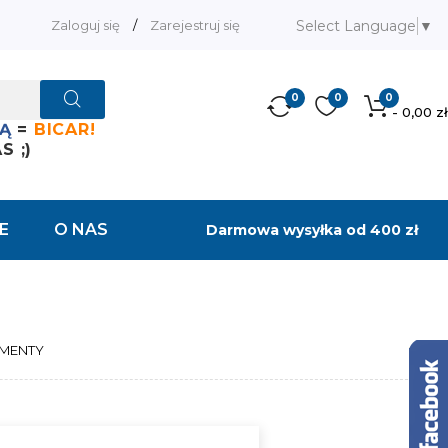
Select Language
▼
Zaloguj się
/
Zarejestruj się
0
0
0
- 0,00 zł
Ą
=
BICAR!
 ;)
E
O NAS
Darmowa wysyłka od 400 zł
EMENTY