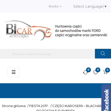
Konto
Select Language
▼
0
0
0
Przełącz
☰
nawigację
Strona główna
/
FIESTA 2017-
/
CZĘŚCI KAROSERII – BLACHARKA
/
POZOSTAŁE ELEMENTY