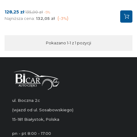
Cena
Cena
128,25 zł
135,00 zł
-5%
podstawowa
Najniższa cena:
132,05 zł
-3%
Pokazano 1-1 z 1 pozycji
ul. Boczna 2c
(wjazd od ul. Sosabowskiego)
15-181 Białystok, Polska
pn - pt 8:00 - 17:00