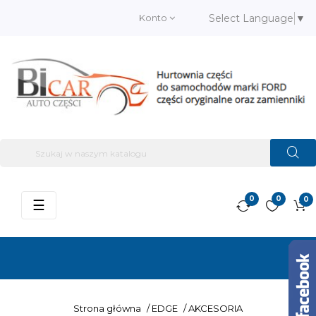
Konto
Select Language
▼
0
0
0
Przełącz
☰
nawigację
Strona główna
/
EDGE
/
AKCESORIA