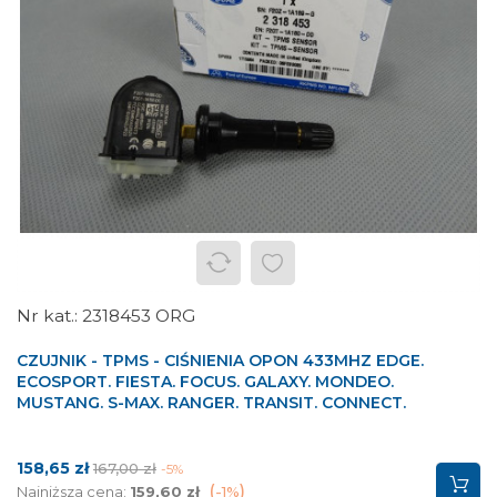
2318453 ORG
CZUJNIK - TPMS - CIŚNIENIA OPON 433MHZ EDGE.
ECOSPORT. FIESTA. FOCUS. GALAXY. MONDEO.
MUSTANG. S-MAX. RANGER. TRANSIT. CONNECT.
Cena
Cena
158,65 zł
167,00 zł
-5%
podstawowa
Najniższa cena:
159,60 zł
-1%