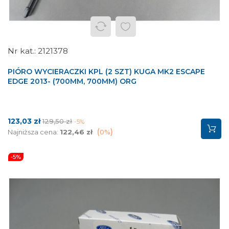
2121378
PIÓRO WYCIERACZKI KPL (2 SZT) KUGA MK2 ESCAPE
EDGE 2013- (700MM, 700MM) ORG
Cena
Cena
123,03 zł
129,50 zł
-5%
podstawowa
Najniższa cena:
122,46 zł
0%
-5%