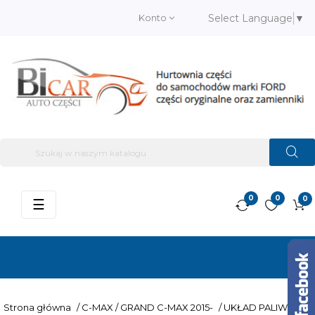
Konto
Select Language
▼
0
0
0
Przełącz
☰
nawigację
Strona główna
/
C-MAX / GRAND C-MAX 2015-
/
UKŁAD PALIWOWY