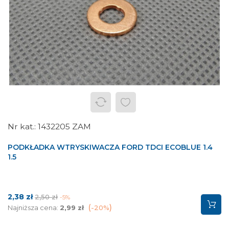
1432205 ZAM
PODKŁADKA WTRYSKIWACZA FORD TDCI ECOBLUE 1.4
1.5
Cena
Cena
2,38 zł
2,50 zł
-5%
podstawowa
Najniższa cena:
2,99 zł
-20%