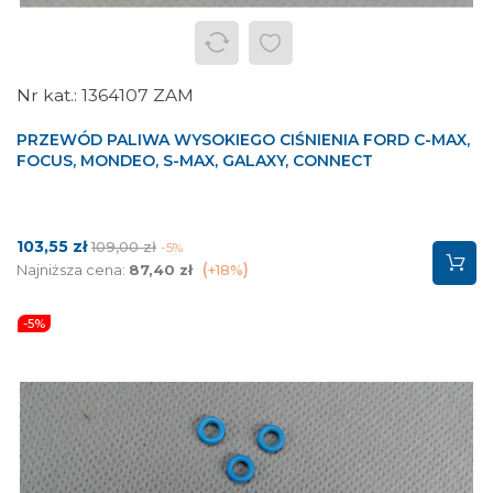
1364107 ZAM
PRZEWÓD PALIWA WYSOKIEGO CIŚNIENIA FORD C-MAX,
FOCUS, MONDEO, S-MAX, GALAXY, CONNECT
Cena
Cena
103,55 zł
109,00 zł
-5%
podstawowa
Najniższa cena:
87,40 zł
+18%
-5%