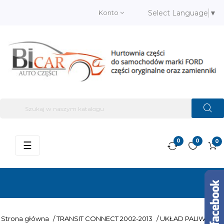
Konto
Select Language
▼
0
0
0
Przełącz
☰
nawigację
Strona główna
/
TRANSIT CONNECT 2002-2013
/
UKŁAD PALIWOWY