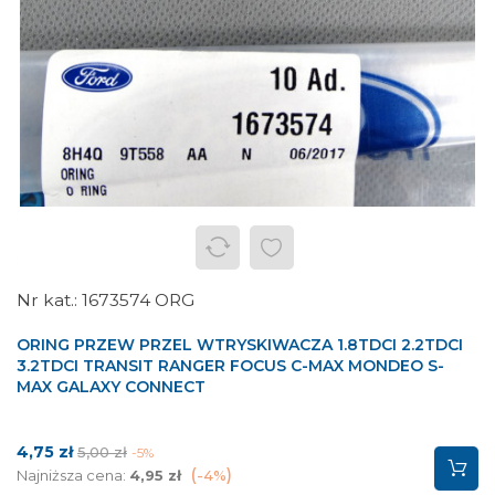
1673574 ORG
ORING PRZEW PRZEL WTRYSKIWACZA 1.8TDCI 2.2TDCI
3.2TDCI TRANSIT RANGER FOCUS C-MAX MONDEO S-
MAX GALAXY CONNECT
Cena
Cena
4,75 zł
5,00 zł
-5%
podstawowa
Najniższa cena:
4,95 zł
-4%