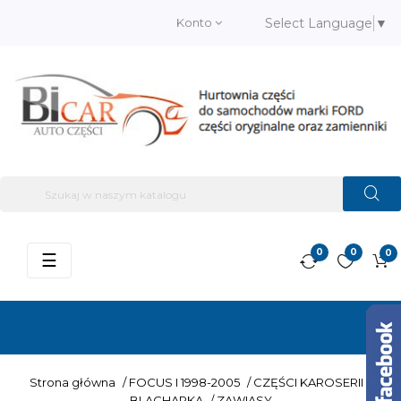
Konto
Select Language
▼
0
0
0
Przełącz
☰
nawigację
Strona główna
/
FOCUS I 1998-2005
/
CZĘŚCI KAROSERII –
BLACHARKA
/
ZAWIASY