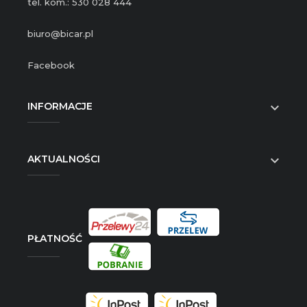
tel. kom.: 530 028 444
biuro@bicar.pl
Facebook
INFORMACJE

AKTUALNOŚCI

PŁATNOŚĆ