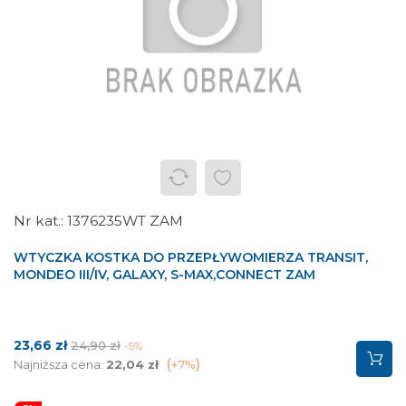
1376235WT ZAM
WTYCZKA KOSTKA DO PRZEPŁYWOMIERZA TRANSIT,
MONDEO III/IV, GALAXY, S-MAX,CONNECT ZAM
Cena
Cena
23,66 zł
24,90 zł
-5%
podstawowa
Najniższa cena:
22,04 zł
+7%