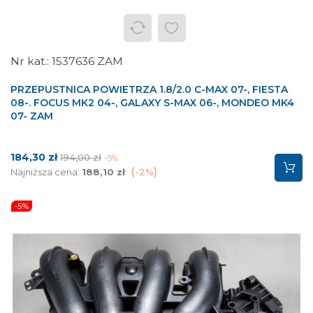
1537636 ZAM
PRZEPUSTNICA POWIETRZA 1.8/2.0 C-MAX 07-, FIESTA
08-. FOCUS MK2 04-, GALAXY S-MAX 06-, MONDEO MK4
07- ZAM
Cena
Cena
184,30 zł
194,00 zł
-5%
podstawowa
Najniższa cena:
188,10 zł
-2%
-5%