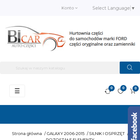
Konto
Select Language
▼
0
0
0
Przełącz
☰
nawigację
Strona główna
/
GALAXY 2006-2015
/
SILNIK I OSPRZĘT
/
POZOSTAŁE ELEMENTY