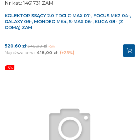
1461731 ZAM
KOLEKTOR SSĄCY 2.0 TDCI C-MAX 07-, FOCUS MK2 04-,
GALAXY 06-, MONDEO MK4, S-MAX 06-, KUGA 08- (Z
ODMĄ) ZAM
Cena
Cena
520,60 zł
548,00 zł
-5%
podstawowa
Najniższa cena:
418,00 zł
+25%
-5%