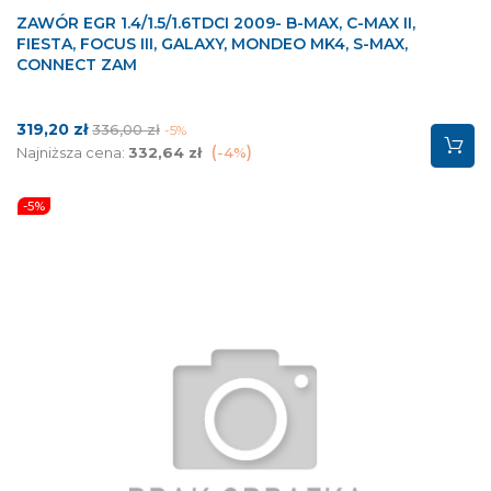
ZAWÓR EGR 1.4/1.5/1.6TDCI 2009- B-MAX, C-MAX II,
FIESTA, FOCUS III, GALAXY, MONDEO MK4, S-MAX,
CONNECT ZAM
Cena
Cena
319,20 zł
336,00 zł
-5%
podstawowa
Najniższa cena:
332,64 zł
-4%
-5%