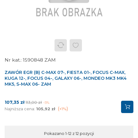
1590848 ZAM
ZAWÓR EGR (B) C-MAX 07-, FIESTA 01-, FOCUS C-MAX,
KUGA 12-, FOCUS 04-, GALAXY 06-, MONDEO MK3 MK4
MK5, S-MAX 06- ZAM
Cena
Cena
107,35 zł
113,00 zł
-5%
podstawowa
Najniższa cena:
105,92 zł
+1%
Pokazano 1-12 z 12 pozycji