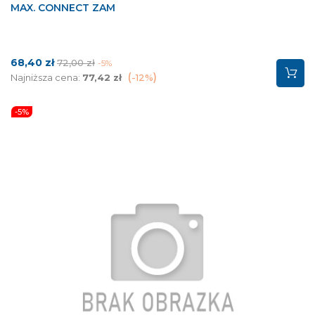
MAX. CONNECT ZAM
Cena
Cena
68,40 zł
72,00 zł
-5%
podstawowa
Najniższa cena:
77,42 zł
-12%
-5%