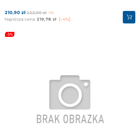
Cena
Cena
210,90 zł
222,00 zł
-5%
podstawowa
Najniższa cena:
219,78 zł
-4%
-5%