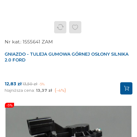
1555641 ZAM
GNIAZDO - TULEJA GUMOWA GÓRNEJ OSŁONY SILNIKA
2.0 FORD
Cena
Cena
12,83 zł
13,50 zł
-5%
podstawowa
Najniższa cena:
13,37 zł
-4%
-5%