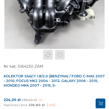
5164230 ZAM
KOLEKTOR SSĄCY 1.8/2.0 (BENZYNA) / FORD C-MAX 2007
- 2010, FOCUS MK2 2004 - 2012, GALAXY 2006 - 2015,
MONDEO MK4 2007 - 2015, S-
Cena
Cena
224,20 zł
236,00 zł
-5%
podstawowa
Najniższa cena:
235,60 zł
-5%