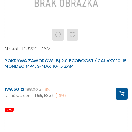
1682261 ZAM
POKRYWA ZAWORÓW (B) 2.0 ECOBOOST / GALAXY 10-15,
MONDEO MK4, S-MAX 10-15 ZAM
Cena
Cena
178,60 zł
188,00 zł
-5%
podstawowa
Najniższa cena:
188,10 zł
-5%
-5%