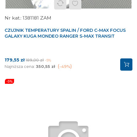
1381181 ZAM
CZUJNIK TEMPERATURY SPALIN / FORD C-MAX FOCUS
GALAXY KUGA MONDEO RANGER S-MAX TRANSIT
Cena
Cena
179,55 zł
189,00 zł
-5%
podstawowa
Najniższa cena:
350,55 zł
-49%
-5%