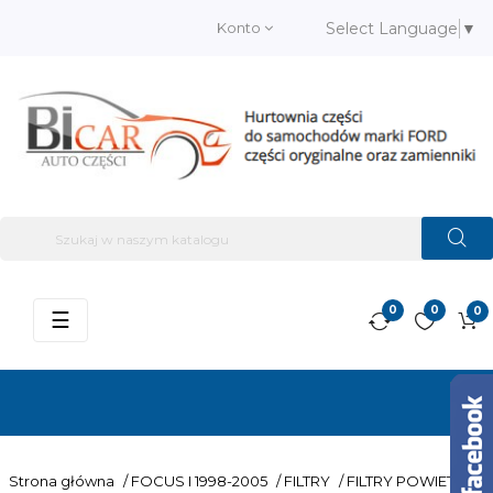
Konto
Select Language
▼
0
0
0
Przełącz
☰
nawigację
Strona główna
/
FOCUS I 1998-2005
/
FILTRY
/
FILTRY POWIETRZA