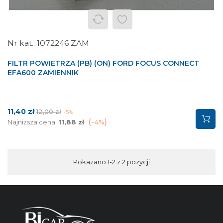
1072246 ZAM
FILTR POWIETRZA (PB) (ON) FORD FOCUS CONNECT
EFA600 ZAMIENNIK
Cena
Cena
11,40 zł
12,00 zł
-5%
podstawowa
Najniższa cena:
11,88 zł
-4%
Pokazano 1-2 z 2 pozycji