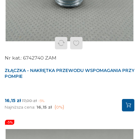
6742740 ZAM
ZŁĄCZKA - NAKRĘTKA PRZEWODU WSPOMAGANIA PRZY
POMPIE
Cena
Cena
16,15 zł
17,00 zł
-5%
podstawowa
Najniższa cena:
16,15 zł
0%
-5%