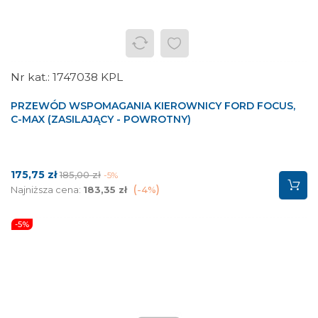
1747038 KPL
PRZEWÓD WSPOMAGANIA KIEROWNICY FORD FOCUS,
C-MAX (ZASILAJĄCY - POWROTNY)
Cena
Cena
175,75 zł
185,00 zł
-5%
podstawowa
Najniższa cena:
183,35 zł
-4%
-5%