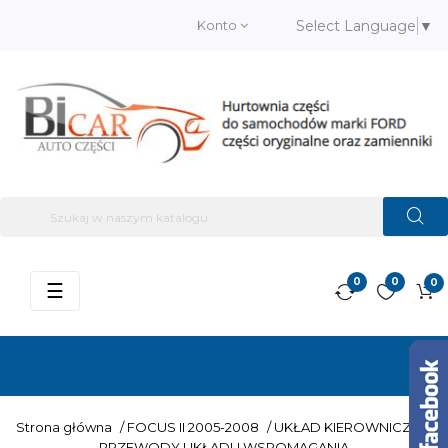
Konto
Select Language
▼
0
0
0
Przełącz
☰
nawigację
Strona główna
/
FOCUS II 2005-2008
/
UKŁAD KIEROWNICZY
/
PRZEWODY UKŁADU WSPOMAGANIA