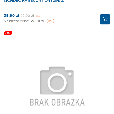
MONDEO KA ESCORT ORYGINAŁ
Cena
Cena
39,90 zł
42,00 zł
-5%
podstawowa
Najniższa cena:
39,90 zł
0%
-5%