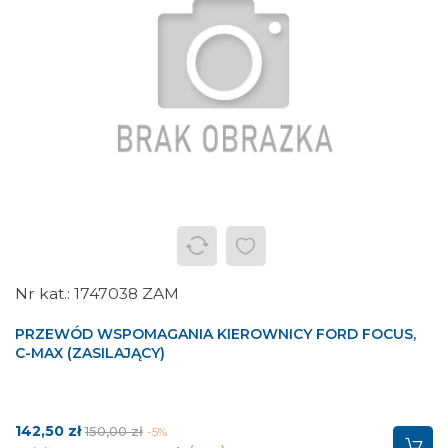
1747038 ZAM
PRZEWÓD WSPOMAGANIA KIEROWNICY FORD FOCUS,
C-MAX (ZASILAJĄCY)
Cena
Cena
142,50 zł
150,00 zł
-5%