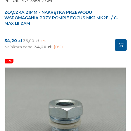
4747355 ZAM
ZŁĄCZKA 21MM - NAKRĘTKA PRZEWODU
WSPOMAGANIA PRZY POMPIE FOCUS MK2.MK2FL/ C-
MAX I.II ZAM
Cena
Cena
34,20 zł
36,00 zł
-5%
podstawowa
Najniższa cena:
34,20 zł
0%
-5%