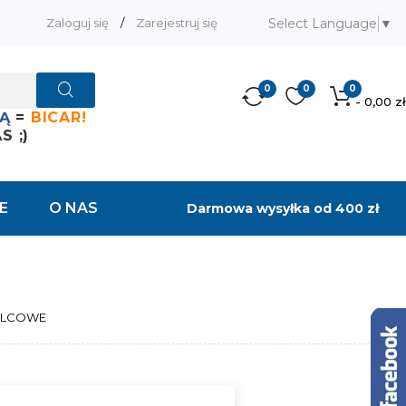
Select Language
▼
Zaloguj się
/
Zarejestruj się
0
0
0
- 0,00 zł
Ą
=
BICAR!
 ;)
E
O NAS
Darmowa wysyłka od 400 zł
ULCOWE