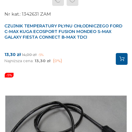
1342631 ZAM
CZUJNIK TEMPERATURY PŁYNU CHŁODNICZEGO FORD
C-MAX KUGA ECOSPORT FUSION MONDEO S-MAX
GALAXY FIESTA CONNECT B-MAX TDCI
Cena
Cena
13,30 zł
14,00 zł
-5%
podstawowa
Najniższa cena:
13,30 zł
0%
-5%