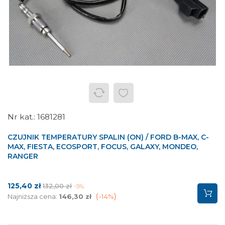
1681281
CZUJNIK TEMPERATURY SPALIN (ON) / FORD B-MAX, C-
MAX, FIESTA, ECOSPORT, FOCUS, GALAXY, MONDEO,
RANGER
Cena
Cena
125,40 zł
132,00 zł
-5%
podstawowa
Najniższa cena:
146,30 zł
-14%