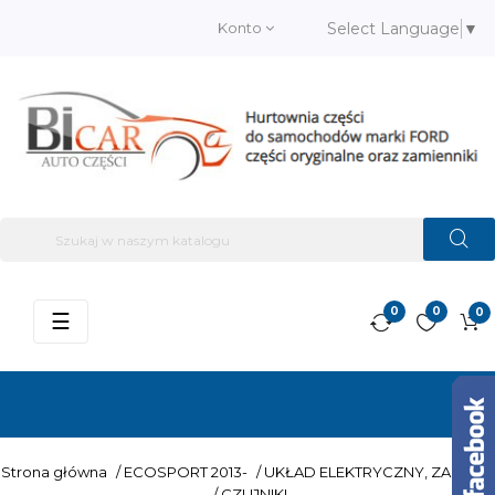
Konto
Select Language
▼
0
0
0
Przełącz
☰
nawigację
Strona główna
/
ECOSPORT 2013-
/
UKŁAD ELEKTRYCZNY, ZAPŁON
/
CZUJNIKI