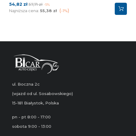
Cena
Cena
54,82 zł
57,71 zł
-5%
podstawowa
Najniższa cena:
55,38 zł
-1%
ul. Boczna 2c
(wjazd od ul. Sosabowskiego)
15-181 Białystok, Polska
pn - pt 8:00 - 17:00
sobota 9:00 - 13:00