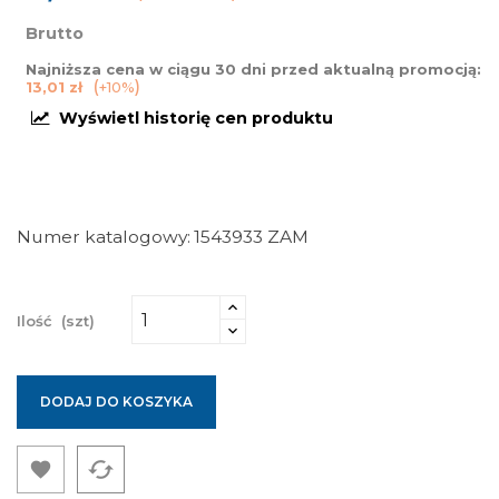
Brutto
Najniższa cena w ciągu 30 dni przed aktualną promocją:
13,01 zł
+10%
Wyświetl historię cen produktu
Numer katalogowy
1543933 ZAM
Ilość
(szt)
DODAJ DO KOSZYKA
cached
