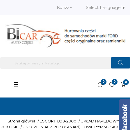
Konto
Select Language
▼
0
0
0
Przełącz
☰
nawigację
Strona główna
/
ESCORT 1990-2000
/
UKŁAD NAPĘDOWY
/
PÓŁOSIE
/
USZCZELNIACZ PÓŁOSI NAPĘDOWEJ 55MM - SKRZYNIA