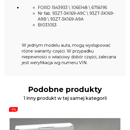
FORD 1543933 \ 1065148 \ 6756195
Nr fab. 93ZT-3K169-A9C \ 93ZT-3K169-
A9B \ 93ZT-3K169-A9A
BI031053
W jednym modelu auta, mogą występować
różne warianty części. W przypadku
niepewności o właściwy dobór części, zalecana
jest weryfikacja wg numeru VIN.
Podobne produkty
1 inny produkt w tej samej kategorii
-5%