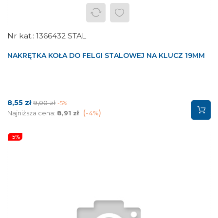
1366432 STAL
NAKRĘTKA KOŁA DO FELGI STALOWEJ NA KLUCZ 19MM
Cena
Cena
8,55 zł
9,00 zł
-5%
podstawowa
Najniższa cena:
8,91 zł
-4%
-5%