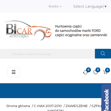
Konto
Select Language
▼
0
0
0
Przełącz
☰
nawigację
Strona główna
/
C-MAX 2007-2010
/
ZAWIESZENIE
/
SZPILKI I
NAKRĘTKI