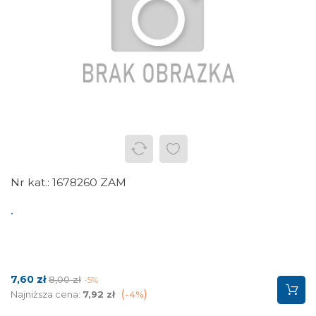
1678260 ZAM
.
Cena
Cena
7,60 zł
8,00 zł
-5%
podstawowa
Najniższa cena:
7,92 zł
-4%