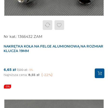
1366432 ZAM
NAKRĘTKA KOŁA NA FELGE ALUMIONIOWĄ NA ROZMIAR
KLUCZA 19MM
Cena
Cena
6,65 zł
7,00 zł
-5%
podstawowa
Najniższa cena:
8,55 zł
-22%
-5%