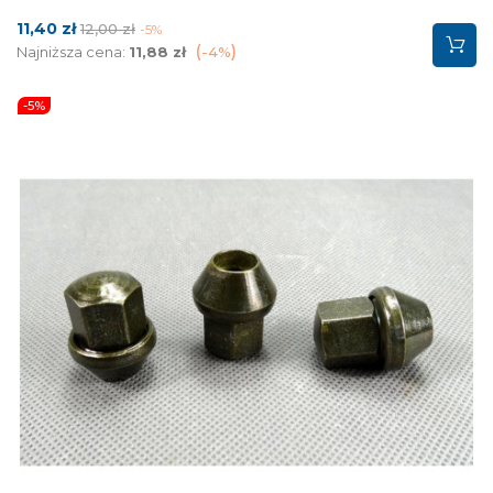
Cena
Cena
11,40 zł
12,00 zł
-5%
podstawowa
Najniższa cena:
11,88 zł
-4%
-5%