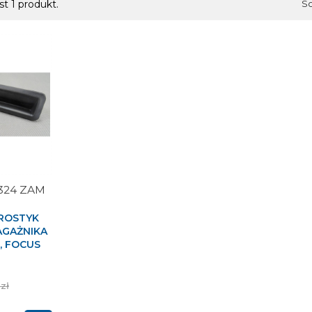
st 1 produkt.
So
324 ZAM
ROSTYK
AGAŻNIKA
, FOCUS
 zł
tawowa