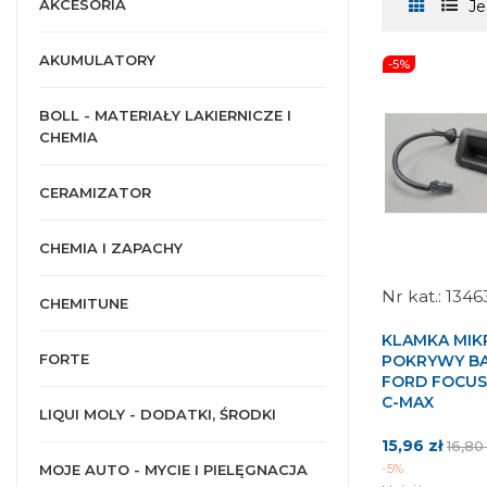
AKCESORIA
Je
AKUMULATORY
-5%
BOLL - MATERIAŁY LAKIERNICZE I
CHEMIA
CERAMIZATOR
CHEMIA I ZAPACHY
1346
CHEMITUNE
KLAMKA MIK
FORTE
POKRYWY B
FORD FOCUS
C-MAX
LIQUI MOLY - DODATKI, ŚRODKI
Cena
Cena
15,96 zł
16,80
pods
-5%
MOJE AUTO - MYCIE I PIELĘGNACJA