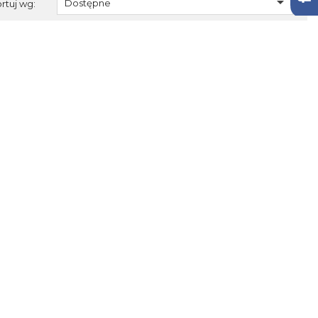

Dostępne
rtuj wg: