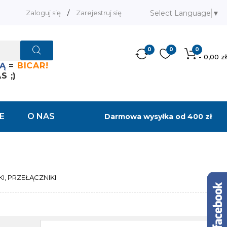
Select Language
▼
Zaloguj się
/
Zarejestruj się
0
0
0
- 0,00 zł
Ą
=
BICAR!
 ;)
E
O NAS
Darmowa wysyłka od 400 zł
I, PRZEŁĄCZNIKI