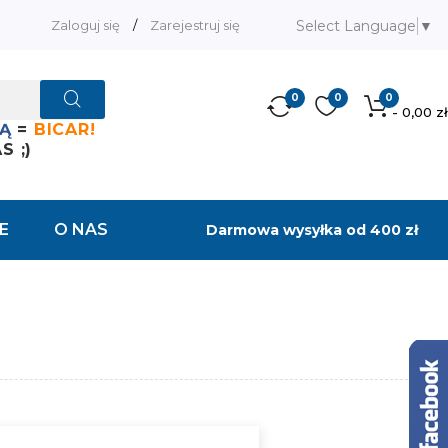
Select Language
▼
Zaloguj się
/
Zarejestruj się
0
0
0
- 0,00 zł
Ą
=
BICAR!
 ;)
E
O NAS
Darmowa wysyłka od 400 zł