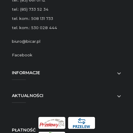
tel.: (85) 661 01 12
tel.: (85) 733 52 34
tel. kom.: 508 131 733
tel. kom.: 530 028 444
biuro@bicar.pl
Facebook
INFORMACJE

AKTUALNOŚCI

PŁATNOŚĆ