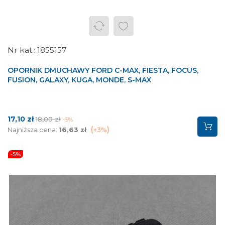
1855157
OPORNIK DMUCHAWY FORD C-MAX, FIESTA, FOCUS,
FUSION, GALAXY, KUGA, MONDE, S-MAX
Cena
Cena
17,10 zł
18,00 zł
-5%
podstawowa
Najniższa cena:
16,63 zł
+3%
-5%