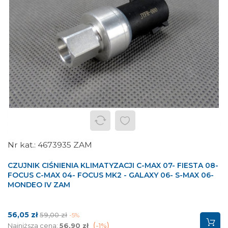
4673935 ZAM
CZUJNIK CIŚNIENIA KLIMATYZACJI C-MAX 07- FIESTA 08-
FOCUS C-MAX 04- FOCUS MK2 - GALAXY 06- S-MAX 06-
MONDEO IV ZAM
Cena
Cena
56,05 zł
59,00 zł
-5%
podstawowa
Najniższa cena:
56,90 zł
-1%