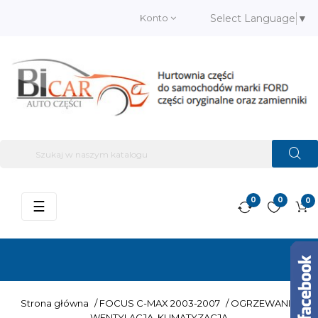
Konto
Select Language
▼
0
0
0
Przełącz
☰
nawigację
Strona główna
/
FOCUS C-MAX 2003-2007
/
OGRZEWANIE,
WENTYLACJA, KLIMATYZACJA