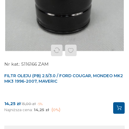
5116166 ZAM
FILTR OLEJU (PB) 2.5/3.0 / FORD COUGAR, MONDEO MK2
MK3 1996-2007, MAVERIC
Cena
Cena
14,25 zł
15,00 zł
-5%
podstawowa
Najniższa cena:
14,25 zł
0%