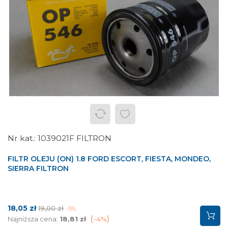
1039021F FILTRON
FILTR OLEJU (ON) 1.8 FORD ESCORT, FIESTA, MONDEO,
SIERRA FILTRON
Cena
Cena
18,05 zł
19,00 zł
-5%
podstawowa
Najniższa cena:
18,81 zł
-4%