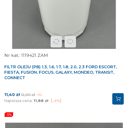
1119421 ZAM
FILTR OLEJU (PB) 1.3, 1.6, 1.7, 1.8, 2.0, 2.3 FORD ESCORT,
FIESTA, FUSION, FOCUS, GALAXY, MONDEO, TRANSIT,
CONNECT
Cena
Cena
11,40 zł
12,00 zł
-5%
podstawowa
Najniższa cena:
11,88 zł
-4%
-5%