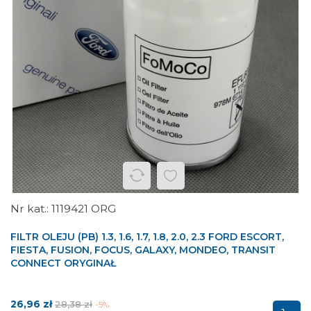
1119421 ORG
FILTR OLEJU (PB) 1.3, 1.6, 1.7, 1.8, 2.0, 2.3 FORD ESCORT,
FIESTA, FUSION, FOCUS, GALAXY, MONDEO, TRANSIT
CONNECT ORYGINAŁ
Cena
Cena
26,96 zł
28,38 zł
-5%