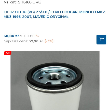
5116166 ORG
FILTR OLEJU (PB) 2.5/3.0 / FORD COUGAR, MONDEO MK2
MK3 1996-2007, MAVERIC ORYGINAŁ
Cena
Cena
36,86 zł
38,80 zł
-5%
podstawowa
Najniższa cena:
37,90 zł
-3%
-5%