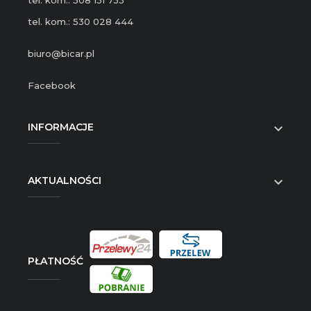
tel. kom.: 508 131 733
tel. kom.: 530 028 444
biuro@bicar.pl
Facebook
INFORMACJE

AKTUALNOŚCI

PŁATNOŚĆ