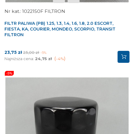
1022150F FILTRON
FILTR PALIWA (PB) 1.25, 1.3, 1.4, 1.6, 1.8, 2.0 ESCORT,
FIESTA, KA, COURIER, MONDEO, SCORPIO, TRANSIT
FILTRON
Cena
Cena
23,75 zł
25,00 zł
-5%
podstawowa
Najniższa cena:
24,75 zł
-4%
-5%