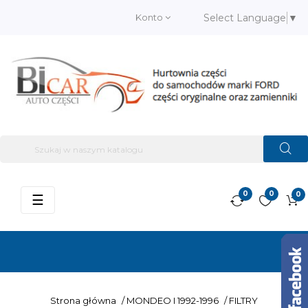
Konto
Select Language
▼
0
0
0
Przełącz
☰
nawigację
Strona główna
/
MONDEO I 1992-1996
/
FILTRY