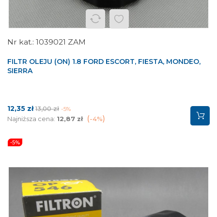
1039021 ZAM
FILTR OLEJU (ON) 1.8 FORD ESCORT, FIESTA, MONDEO,
SIERRA
Cena
Cena
12,35 zł
13,00 zł
-5%
podstawowa
Najniższa cena:
12,87 zł
-4%
-5%