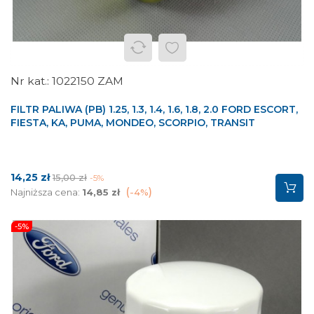
1022150 ZAM
FILTR PALIWA (PB) 1.25, 1.3, 1.4, 1.6, 1.8, 2.0 FORD ESCORT,
FIESTA, KA, PUMA, MONDEO, SCORPIO, TRANSIT
Cena
Cena
14,25 zł
15,00 zł
-5%
podstawowa
Najniższa cena:
14,85 zł
-4%
-5%