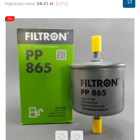
podstawowa
Najniższa cena:
26,51 zł
+2%
-5%