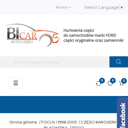
Konto
Select Language
▼
0
0
0
Przełącz
☰
nawigację
Strona główna
/
FOCUS I 1998-2005
/
CZĘŚCI KAROSERII –
BLACHARKA
/
PROGI