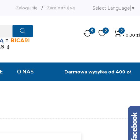
Select Language
▼
Zaloguj się
/
Zarejestruj się
0
0
0
- 0,00 zł
Ą
=
BICAR!
 ;)
E
O NAS
Darmowa wysyłka od 400 zł