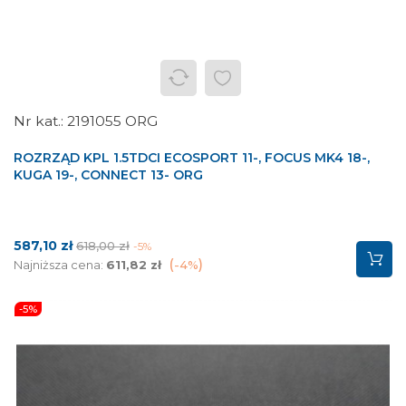
2191055 ORG
ROZRZĄD KPL 1.5TDCI ECOSPORT 11-, FOCUS MK4 18-,
KUGA 19-, CONNECT 13- ORG
Cena
Cena
587,10 zł
618,00 zł
-5%
podstawowa
Najniższa cena:
611,82 zł
-4%
-5%