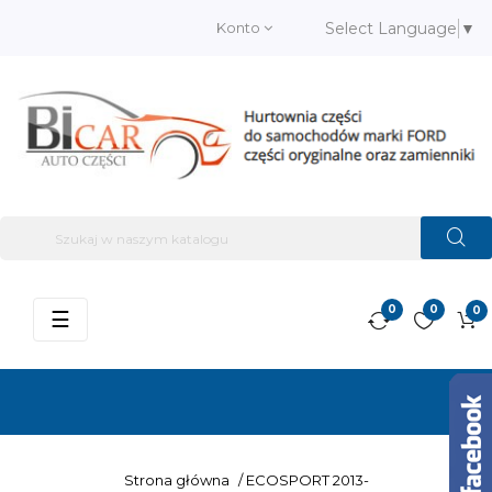
Konto
Select Language
▼
0
0
0
Przełącz
☰
nawigację
Strona główna
/
ECOSPORT 2013-