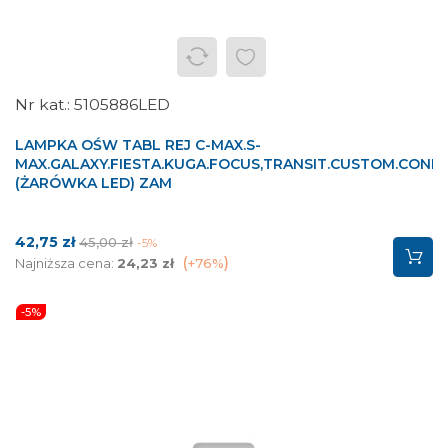
5105886LED
LAMPKA OŚW TABL REJ C-MAX.S-
MAX.GALAXY.FIESTA.KUGA.FOCUS,TRANSIT.CUSTOM.CONN
(ŻARÓWKA LED) ZAM
Cena
Cena
42,75 zł
45,00 zł
-5%
podstawowa
Najniższa cena:
24,23 zł
+76%
-5%