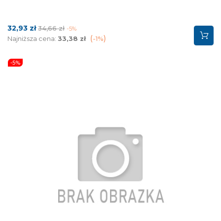
Cena
Cena
32,93 zł
34,66 zł
-5%
podstawowa
Najniższa cena:
33,38 zł
-1%
-5%