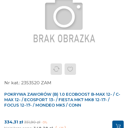
2353520 ZAM
POKRYWA ZAWORÓW (B) 1.0 ECOBOOST B-MAX 12- / C-
MAX 12- / ECOSPORT 13- / FIESTA MK7 MK8 12-17- /
FOCUS 12-17- / MONDEO MK5 / CONN
Cena
Cena
334,31 zł
351,90 zł
-5%
podstawowa