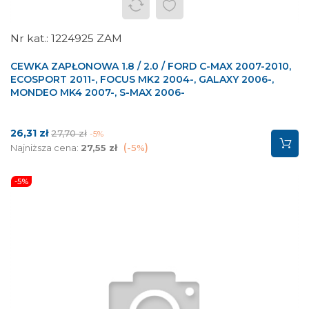
1224925 ZAM
CEWKA ZAPŁONOWA 1.8 / 2.0 / FORD C-MAX 2007-2010,
ECOSPORT 2011-, FOCUS MK2 2004-, GALAXY 2006-,
MONDEO MK4 2007-, S-MAX 2006-
Cena
Cena
26,31 zł
27,70 zł
-5%
podstawowa
Najniższa cena:
27,55 zł
-5%
-5%