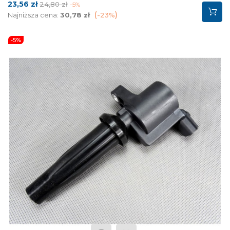
Cena
Cena
23,56 zł
24,80 zł
-5%
podstawowa
Najniższa cena:
30,78 zł
-23%
-5%