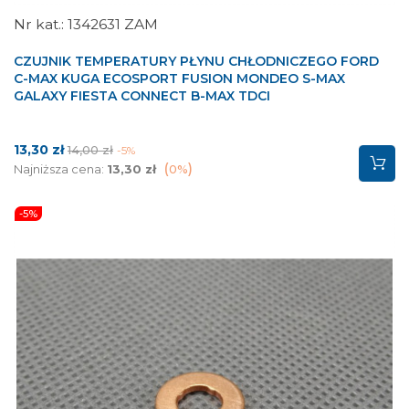
1342631 ZAM
CZUJNIK TEMPERATURY PŁYNU CHŁODNICZEGO FORD
C-MAX KUGA ECOSPORT FUSION MONDEO S-MAX
GALAXY FIESTA CONNECT B-MAX TDCI
Cena
Cena
13,30 zł
14,00 zł
-5%
podstawowa
Najniższa cena:
13,30 zł
0%
-5%