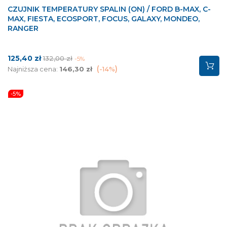
CZUJNIK TEMPERATURY SPALIN (ON) / FORD B-MAX, C-
MAX, FIESTA, ECOSPORT, FOCUS, GALAXY, MONDEO,
RANGER
Cena
Cena
125,40 zł
132,00 zł
-5%
podstawowa
Najniższa cena:
146,30 zł
-14%
-5%