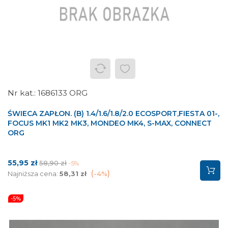
1686133 ORG
ŚWIECA ZAPŁON. (B) 1.4/1.6/1.8/2.0 ECOSPORT,FIESTA 01-,
FOCUS MK1 MK2 MK3, MONDEO MK4, S-MAX, CONNECT
ORG
Cena
Cena
55,95 zł
58,90 zł
-5%
podstawowa
Najniższa cena:
58,31 zł
-4%
-5%