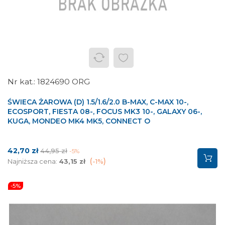
1824690 ORG
ŚWIECA ŻAROWA (D) 1.5/1.6/2.0 B-MAX, C-MAX 10-,
ECOSPORT, FIESTA 08-, FOCUS MK3 10-, GALAXY 06-,
KUGA, MONDEO MK4 MK5, CONNECT O
Cena
Cena
42,70 zł
44,95 zł
-5%
podstawowa
Najniższa cena:
43,15 zł
-1%
-5%