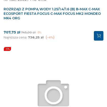
ROZRZĄD Z POMPĄ WODY 1.25/1.4/1.6 (B) B-MAX C-MAX
ECOSPORT FIESTA FOCUS C-MAX FOCUS MK2 MONDEO
MK4 ORG
Cena
Cena
707,75 zł
745,00 zł
-5%
podstawowa
Najniższa cena:
736,25 zł
-4%
-5%