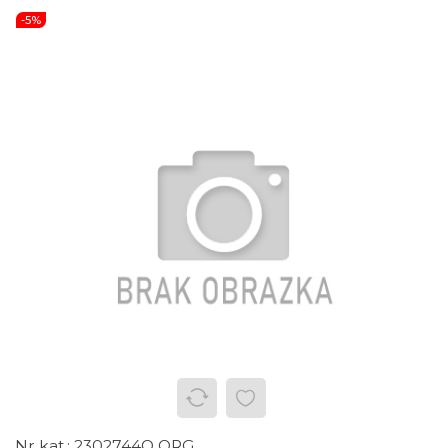
-5%
2302744O ORG