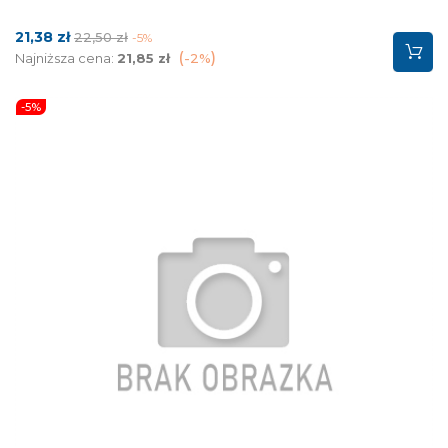
Cena
Cena
21,38 zł
22,50 zł
-5%
podstawowa
Najniższa cena:
21,85 zł
-2%
-5%