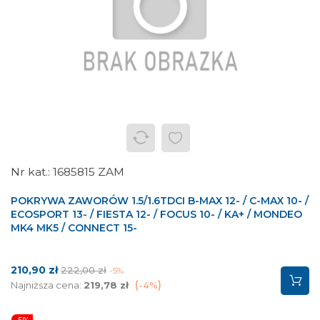
1685815 ZAM
POKRYWA ZAWORÓW 1.5/1.6TDCI B-MAX 12- / C-MAX 10- /
ECOSPORT 13- / FIESTA 12- / FOCUS 10- / KA+ / MONDEO
MK4 MK5 / CONNECT 15-
Cena
Cena
210,90 zł
222,00 zł
-5%
podstawowa
Najniższa cena:
219,78 zł
-4%