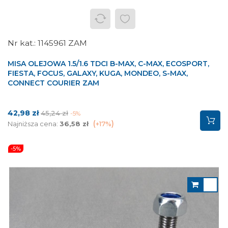
1145961 ZAM
MISA OLEJOWA 1.5/1.6 TDCI B-MAX, C-MAX, ECOSPORT,
FIESTA, FOCUS, GALAXY, KUGA, MONDEO, S-MAX,
CONNECT COURIER ZAM
Cena
Cena
42,98 zł
45,24 zł
-5%
podstawowa
Najniższa cena:
36,58 zł
+17%
-5%