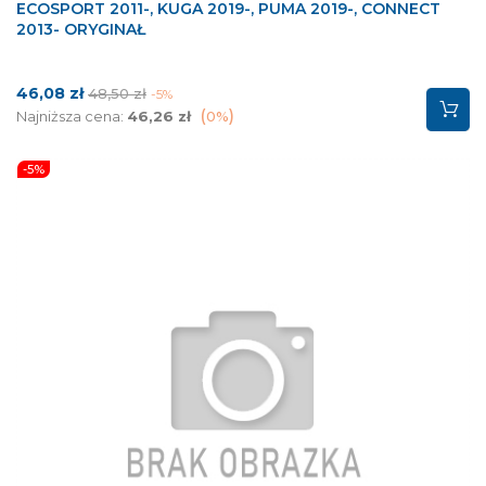
ECOSPORT 2011-, KUGA 2019-, PUMA 2019-, CONNECT
2013- ORYGINAŁ
Cena
Cena
46,08 zł
48,50 zł
-5%
podstawowa
Najniższa cena:
46,26 zł
0%
-5%