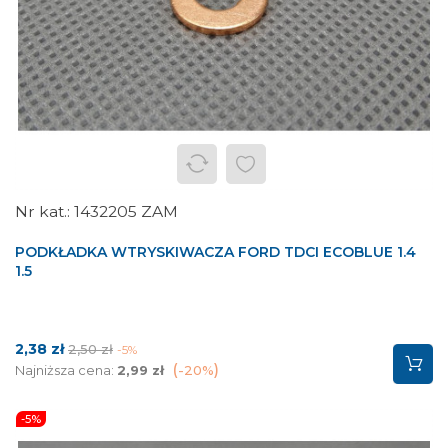
1432205 ZAM
PODKŁADKA WTRYSKIWACZA FORD TDCI ECOBLUE 1.4
1.5
Cena
Cena
2,38 zł
2,50 zł
-5%
podstawowa
Najniższa cena:
2,99 zł
-20%
-5%