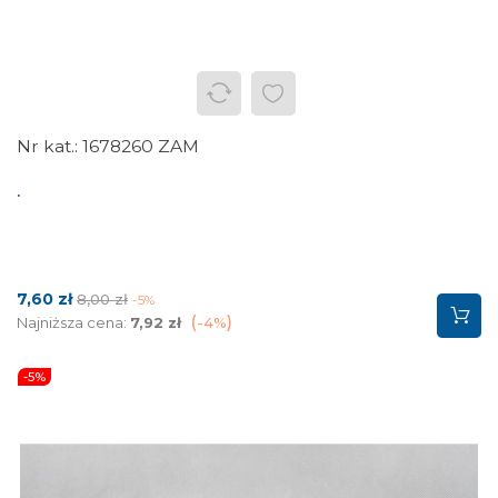
1678260 ZAM
.
Cena
Cena
7,60 zł
8,00 zł
-5%
podstawowa
Najniższa cena:
7,92 zł
-4%
-5%