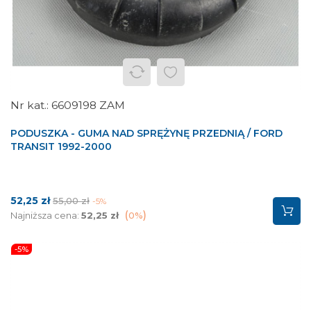
6609198 ZAM
PODUSZKA - GUMA NAD SPRĘŻYNĘ PRZEDNIĄ / FORD
TRANSIT 1992-2000
Cena
Cena
52,25 zł
55,00 zł
-5%
podstawowa
Najniższa cena:
52,25 zł
0%
-5%