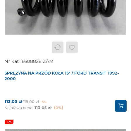
6608828 ZAM
SPRĘŻYNA NA PRZÓD KOŁA 15" / FORD TRANSIT 1992-
2000
Cena
Cena
113,05 zł
119,00 zł
-5%
podstawowa
Najniższa cena:
113,05 zł
0%
-5%