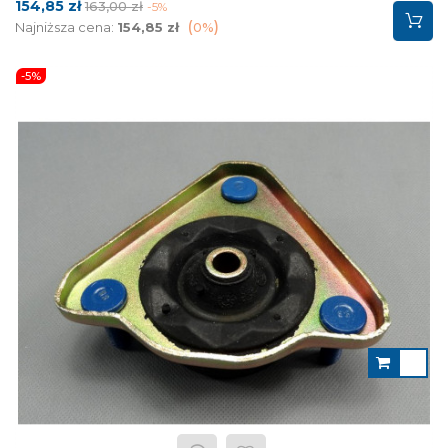
Cena
Cena
154,85 zł
163,00 zł
-5%
podstawowa
Najniższa cena:
154,85 zł
0%
-5%