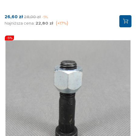
Cena
Cena
26,60 zł
28,00 zł
-5%
podstawowa
Najniższa cena:
22,80 zł
+17%
-5%