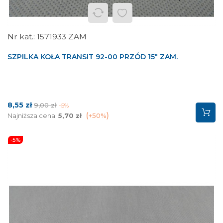
1571933 ZAM
SZPILKA KOŁA TRANSIT 92-00 PRZÓD 15" ZAM.
Cena
Cena
8,55 zł
9,00 zł
-5%
podstawowa
Najniższa cena:
5,70 zł
+50%
-5%