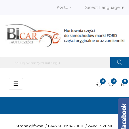
Konto
Select Language
▼
0
0
0
Przełącz
☰
nawigację
Strona główna
/
TRANSIT 1994-2000
/
ZAWIESZENIE