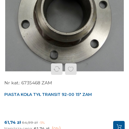
6735468 ZAM
PIASTA KOŁA TYŁ TRANSIT 92-00 15" ZAM
Cena
Cena
61,74 zł
64,99 zł
-5%
podstawowa
Najniższa cena:
61,74 zł
0%