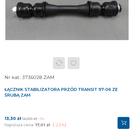
3736028 ZAM
ŁĄCZNIK STABILIZATORA PRZÓD TRANSIT 97-06 ZE
ŚRUBĄ ZAM
Cena
Cena
13,30 zł
14,00 zł
-5%
podstawowa
Najniższa cena:
17,01 zł
-22%