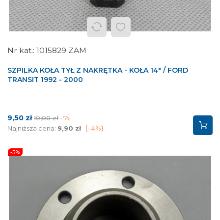
1015829 ZAM
SZPILKA KOŁA TYŁ Z NAKRĘTKA - KOŁA 14" / FORD
TRANSIT 1992 - 2000
Cena
Cena
9,50 zł
10,00 zł
-5%
podstawowa
Najniższa cena:
9,90 zł
-4%
-5%