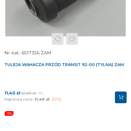
6517356 ZAM
TULEJA WAHACZA PRZÓD TRANSIT 92-00 (TYLNA) ZAM
Cena
Cena
11,40 zł
12,00 zł
-5%
podstawowa
Najniższa cena:
11,40 zł
0%
-5%