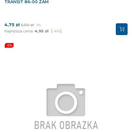
TRANSIT 86-00 ZAM
Cena
Cena
4,75 zł
5,00 zł
-5%
podstawowa
Najniższa cena:
4,95 zł
-4%
-5%