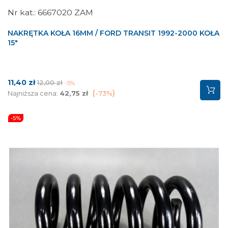
6667020 ZAM
NAKRĘTKA KOŁA 16MM / FORD TRANSIT 1992-2000 KOŁA
15"
Cena
Cena
11,40 zł
12,00 zł
-5%
podstawowa
Najniższa cena:
42,75 zł
-73%
-5%