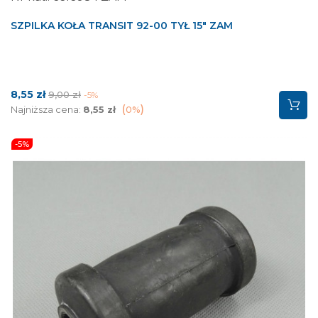
SZPILKA KOŁA TRANSIT 92-00 TYŁ 15" ZAM
Cena
Cena
8,55 zł
9,00 zł
-5%
podstawowa
Najniższa cena:
8,55 zł
0%
-5%