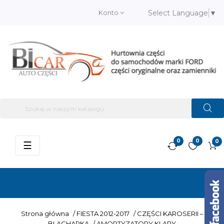
Konto
Select Language
▼
0
0
0
Przełącz
☰
nawigację
Strona główna
/
FIESTA 2012-2017
/
CZĘŚCI KAROSERII –
BLACHARKA
/
AMORTYZATORY KLAPY