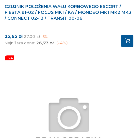
CZUJNIK POŁOŻENIA WAŁU KORBOWEGO ESCORT /
FIESTA 91-02 / FOCUS MK1 / KA / MONDEO MK1 MK2 MK3
/ CONNECT 02-13 / TRANSIT 00-06
Cena
Cena
25,65 zł
27,00 zł
-5%
podstawowa
Najniższa cena:
26,73 zł
-4%
-5%