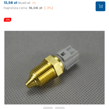
Cena
Cena
15,58 zł
16,40 zł
-5%
podstawowa
Najniższa cena:
16,06 zł
-3%
-5%