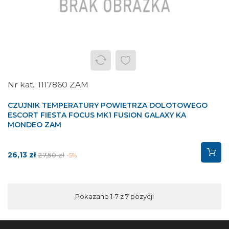
1117860 ZAM
CZUJNIK TEMPERATURY POWIETRZA DOLOTOWEGO
ESCORT FIESTA FOCUS MK1 FUSION GALAXY KA
MONDEO ZAM
Cena
Cena
26,13 zł
27,50 zł
-5%
podstawowa
Pokazano 1-7 z 7 pozycji