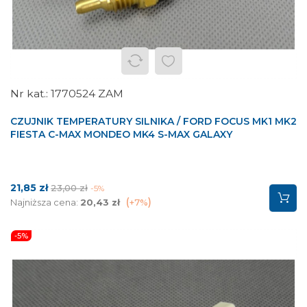
1770524 ZAM
CZUJNIK TEMPERATURY SILNIKA / FORD FOCUS MK1 MK2
FIESTA C-MAX MONDEO MK4 S-MAX GALAXY
Cena
Cena
21,85 zł
23,00 zł
-5%
podstawowa
Najniższa cena:
20,43 zł
+7%
-5%