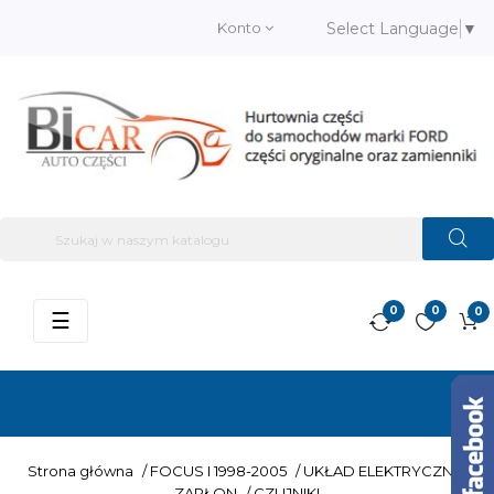
Konto
Select Language
▼
0
0
0
Przełącz
☰
nawigację
Strona główna
/
FOCUS I 1998-2005
/
UKŁAD ELEKTRYCZNY,
ZAPŁON
/
CZUJNIKI