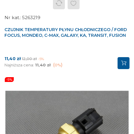
5263219
CZUJNIK TEMPERATURY PŁYNU CHŁODNICZEGO / FORD
FOCUS, MONDEO, C-MAX, GALAXY, KA, TRANSIT, FUSION
Cena
Cena
11,40 zł
12,00 zł
-5%
podstawowa
Najniższa cena:
11,40 zł
0%
-5%