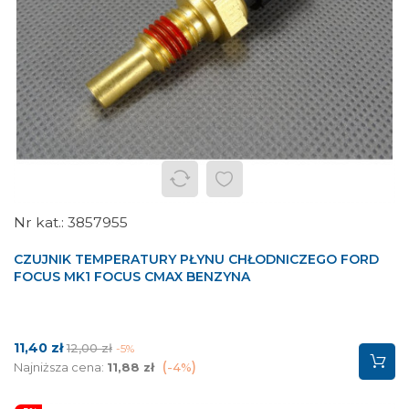
3857955
CZUJNIK TEMPERATURY PŁYNU CHŁODNICZEGO FORD
FOCUS MK1 FOCUS CMAX BENZYNA
Cena
Cena
11,40 zł
12,00 zł
-5%
podstawowa
Najniższa cena:
11,88 zł
-4%