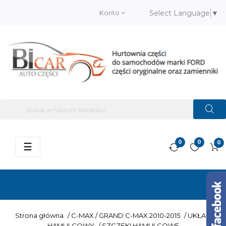
Konto
Select Language
▼
0
0
0
Przełącz
☰
nawigację
Strona główna
/
C-MAX / GRAND C-MAX 2010-2015
/
UKŁAD
HAMULCOWY
/
SZCZĘKI HAMULCOWE