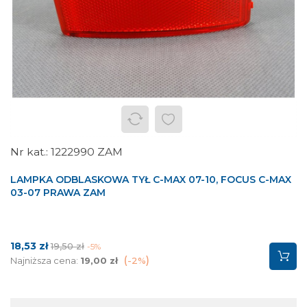
1222990 ZAM
LAMPKA ODBLASKOWA TYŁ C-MAX 07-10, FOCUS C-MAX
03-07 PRAWA ZAM
Cena
Cena
18,53 zł
19,50 zł
-5%
podstawowa
Najniższa cena:
19,00 zł
-2%