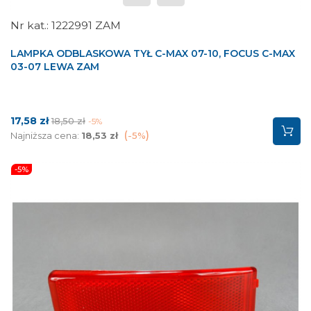
1222991 ZAM
LAMPKA ODBLASKOWA TYŁ C-MAX 07-10, FOCUS C-MAX
03-07 LEWA ZAM
Cena
Cena
17,58 zł
18,50 zł
-5%
podstawowa
Najniższa cena:
18,53 zł
-5%
-5%