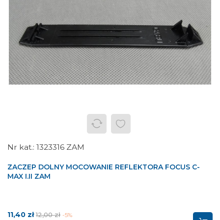
1323316 ZAM
ZACZEP DOLNY MOCOWANIE REFLEKTORA FOCUS C-
MAX I.II ZAM
Cena
Cena
11,40 zł
12,00 zł
-5%