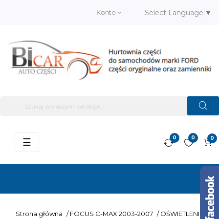
Konto
Select Language
▼
0
0
0
Przełącz
☰
nawigację
Strona główna
/
FOCUS C-MAX 2003-2007
/
OŚWIETLENIE