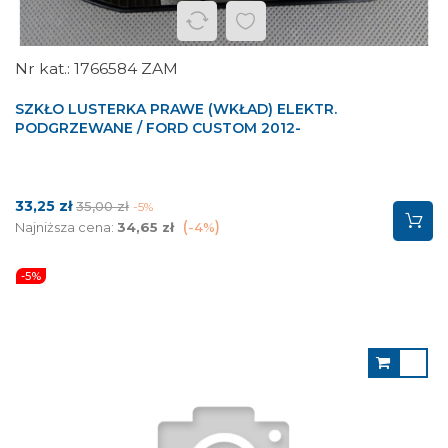
1766584 ZAM
SZKŁO LUSTERKA PRAWE (WKŁAD) ELEKTR.
PODGRZEWANE / FORD CUSTOM 2012-
Cena
Cena
33,25 zł
35,00 zł
-5%
podstawowa
Najniższa cena:
34,65 zł
-4%
-5%