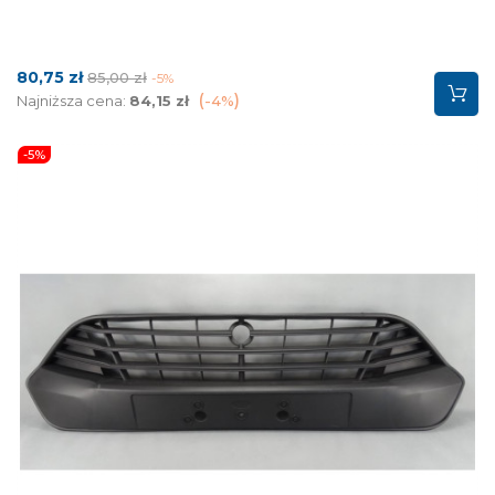
Cena
Cena
80,75 zł
85,00 zł
-5%
podstawowa
Najniższa cena:
84,15 zł
-4%
-5%