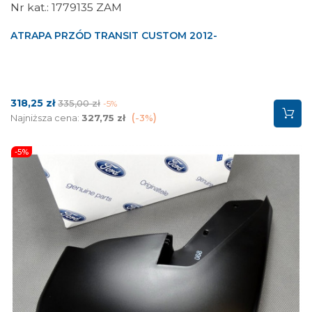
1779135 ZAM
ATRAPA PRZÓD TRANSIT CUSTOM 2012-
Cena
Cena
318,25 zł
335,00 zł
-5%
podstawowa
Najniższa cena:
327,75 zł
-3%
-5%