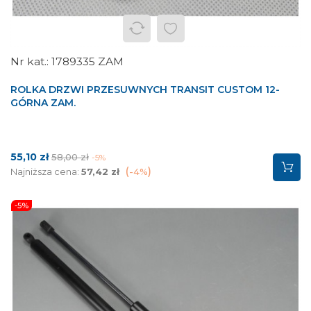
1789335 ZAM
ROLKA DRZWI PRZESUWNYCH TRANSIT CUSTOM 12-
GÓRNA ZAM.
Cena
Cena
55,10 zł
58,00 zł
-5%
podstawowa
Najniższa cena:
57,42 zł
-4%
-5%