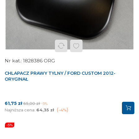
1828386 ORG
CHLAPACZ PRAWY TYLNY / FORD CUSTOM 2012-
ORYGINAŁ
Cena
Cena
61,75 zł
65,00 zł
-5%
podstawowa
Najniższa cena:
64,35 zł
-4%
-5%