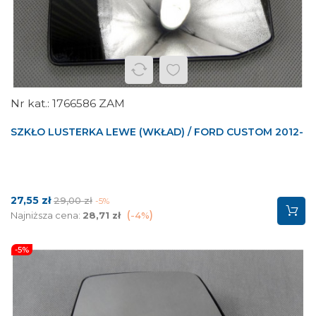
1766586 ZAM
SZKŁO LUSTERKA LEWE (WKŁAD) / FORD CUSTOM 2012-
Cena
Cena
27,55 zł
29,00 zł
-5%
podstawowa
Najniższa cena:
28,71 zł
-4%
-5%