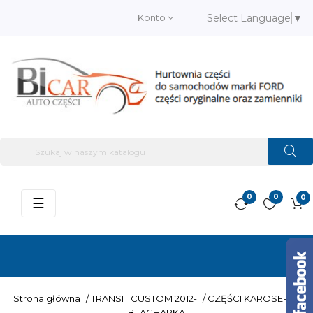
Konto
Select Language
▼
0
0
0
Przełącz
☰
nawigację
Strona główna
/
TRANSIT CUSTOM 2012-
/
CZĘŚCI KAROSERII –
BLACHARKA