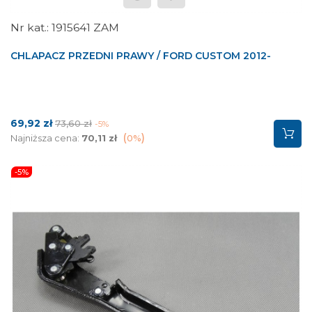
1915641 ZAM
CHLAPACZ PRZEDNI PRAWY / FORD CUSTOM 2012-
Cena
Cena
69,92 zł
73,60 zł
-5%
podstawowa
Najniższa cena:
70,11 zł
0%
-5%