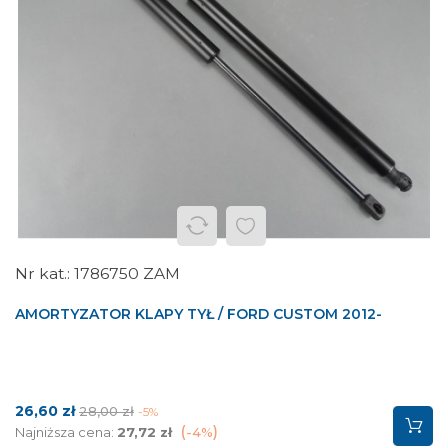
1786750 ZAM
AMORTYZATOR KLAPY TYŁ / FORD CUSTOM 2012-
Cena
Cena
26,60 zł
28,00 zł
-5%
podstawowa
Najniższa cena:
27,72 zł
-4%