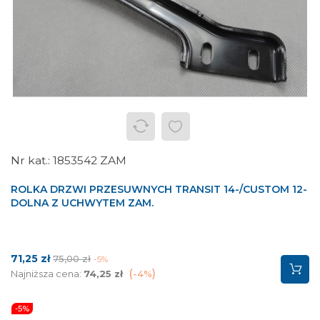
1853542 ZAM
ROLKA DRZWI PRZESUWNYCH TRANSIT 14-/CUSTOM 12-
DOLNA Z UCHWYTEM ZAM.
Cena
Cena
71,25 zł
75,00 zł
-5%
podstawowa
Najniższa cena:
74,25 zł
-4%
-5%