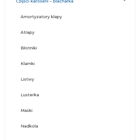
części karoserii – blacharka
amortyzatory klapy
atrapy
błotniki
klamki
listwy
lusterka
maski
nadkola