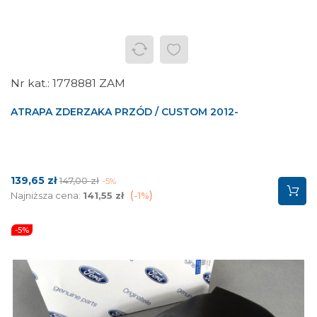
1778881 ZAM
ATRAPA ZDERZAKA PRZÓD / CUSTOM 2012-
Cena
Cena
139,65 zł
147,00 zł
-5%
podstawowa
Najniższa cena:
141,55 zł
-1%
-5%