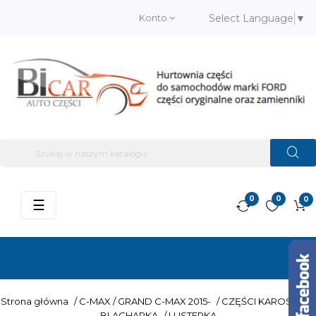
Konto
Select Language
▼
0
0
0
Przełącz
☰
nawigację
Strona główna
/
C-MAX / GRAND C-MAX 2015-
/
CZĘŚCI KAROSERII –
BLACHARKA
/
LUSTERKA