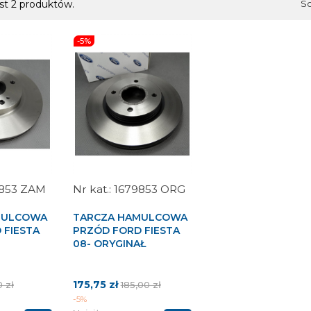
st 2 produktów.
So
-5%
853 ZAM
1679853 ORG
MULCOWA
TARCZA HAMULCOWA
 FIESTA
PRZÓD FORD FIESTA
08- ORYGINAŁ
a
Cena
Cena
175,75 zł
0 zł
185,00 zł
stawowa
podstawowa
-5%