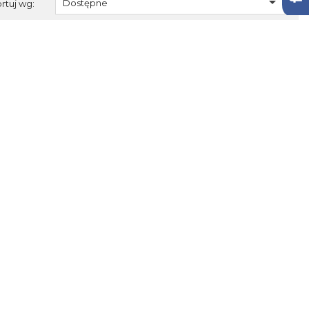

Dostępne
rtuj wg: