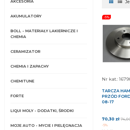
AKCESORIA
Je
AKUMULATORY
-5%
BOLL - MATERIAŁY LAKIERNICZE I
CHEMIA
CERAMIZATOR
CHEMIA I ZAPACHY
1679
CHEMITUNE
TARCZA HA
FORTE
PRZÓD FORD
08-17
LIQUI MOLY - DODATKI, ŚRODKI
Cena
Cen
70,30 zł
74,0
pod
-5%
MOJE AUTO - MYCIE I PIELĘGNACJA