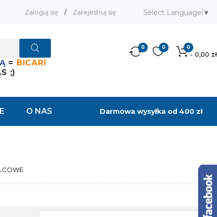
Select Language
▼
Zaloguj się
/
Zarejestruj się
0
0
0
- 0,00 zł
Ą
=
BICAR!
 ;)
E
O NAS
Darmowa wysyłka od 400 zł
ULCOWE