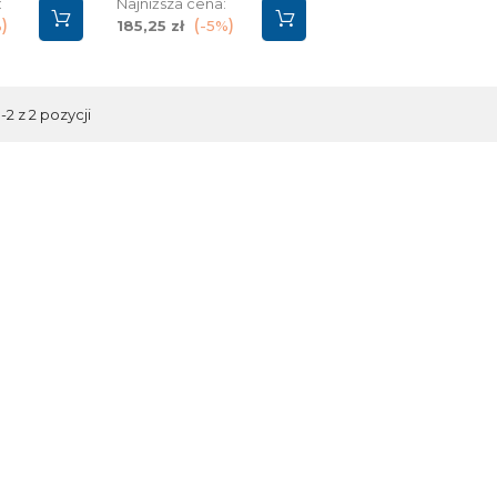
:
Najniższa cena:
%
185,25 zł
-5%
2 z 2 pozycji