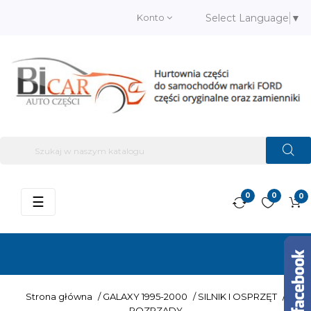
Konto
Select Language
▼
0
0
0
Przełącz
☰
nawigację
Strona główna
/
GALAXY 1995-2000
/
SILNIK I OSPRZĘT
/
ROZRZĄDY