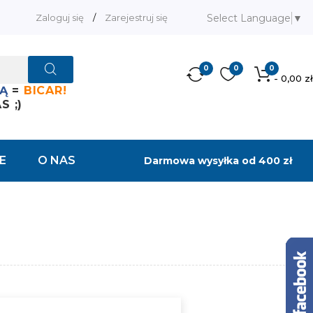
Select Language
▼
Zaloguj się
/
Zarejestruj się
0
0
0
- 0,00 zł
Ą
=
BICAR!
 ;)
E
O NAS
Darmowa wysyłka od 400 zł