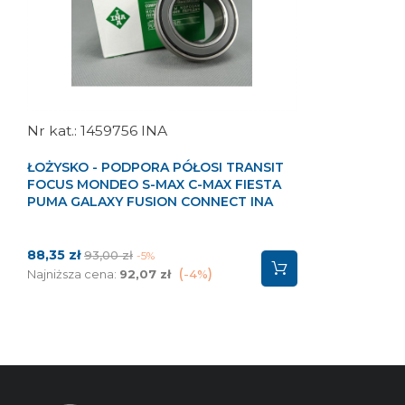
1459756 INA
ŁOŻYSKO - PODPORA PÓŁOSI TRANSIT
FOCUS MONDEO S-MAX C-MAX FIESTA
PUMA GALAXY FUSION CONNECT INA
Cena
Cena
88,35 zł
93,00 zł
-5%
podstawowa
Najniższa cena:
92,07 zł
-4%