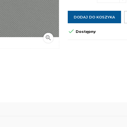
DODAJ DO KOSZYKA

Dostępny
