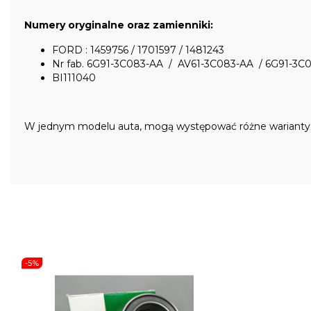
Numery oryginalne oraz zamienniki:
FORD : 1459756 / 1701597 / 1481243
Nr fab. 6G91-3C083-AA / AV61-3C083-AA / 6G91-3C
BI111040
W jednym modelu auta, mogą występować różne warianty cz
-5%