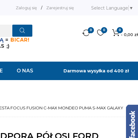
Select Language
▼
Zaloguj się
/
Zarejestruj się
0
0
0
- 0,00 zł
Ą
=
BICAR!
 ;)
E
O NAS
Darmowa wysyłka od 400 zł
IESTA FOCUS FUSION C-MAX MONDEO PUMA S-MAX GALAXY
ODPORA PÓŁOSI FORD