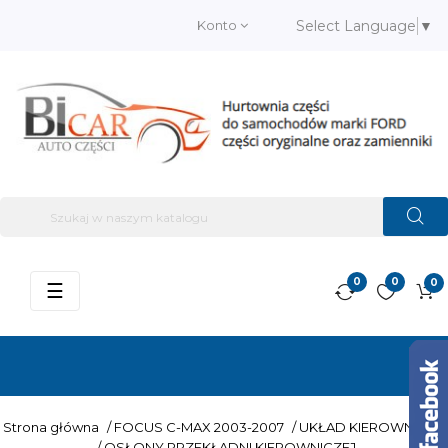
Konto
Select Language
▼
0
0
0
Przełącz
☰
nawigację
Strona główna
/
FOCUS C-MAX 2003-2007
/
UKŁAD KIEROWNICZY
/
OSŁONY PRZEKŁADNI KIEROWNICZEJ