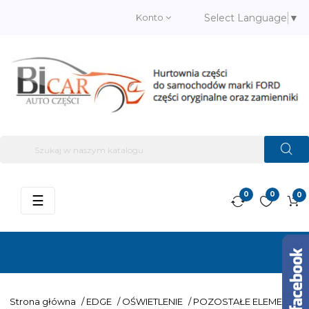
Konto
Select Language
▼
0
0
0
Przełącz
☰
nawigację
Strona główna
/
EDGE
/
OŚWIETLENIE
/
POZOSTAŁE ELEMENTY