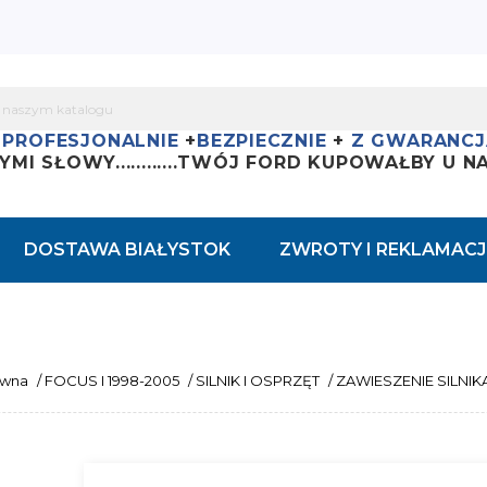
+
PROFESJONALNIE
+
BEZPIECZNIE
+
Z GWARANCJ
YMI SŁOWY............
TWÓJ FORD KUPOWAŁBY U NAS
DOSTAWA BIAŁYSTOK
ZWROTY I REKLAMACJ
ówna
/
FOCUS I 1998-2005
/
SILNIK I OSPRZĘT
/
ZAWIESZENIE SILNIKA