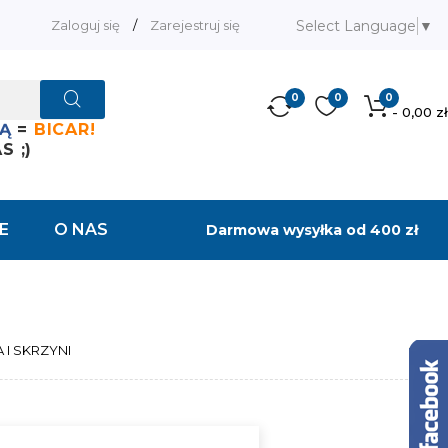
Select Language
▼
Zaloguj się
/
Zarejestruj się
0
0
0
- 0,00 zł
Ą
=
BICAR!
 ;)
E
O NAS
Darmowa wysyłka od 400 zł
 I SKRZYNI