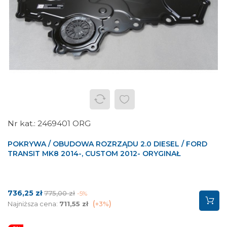
2469401 ORG
POKRYWA / OBUDOWA ROZRZĄDU 2.0 DIESEL / FORD
TRANSIT MK8 2014-, CUSTOM 2012- ORYGINAŁ
Cena
Cena
736,25 zł
775,00 zł
-5%
podstawowa
Najniższa cena:
711,55 zł
+3%