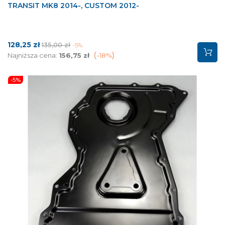
TRANSIT MK8 2014-, CUSTOM 2012-
Cena
Cena
128,25 zł
135,00 zł
-5%
podstawowa
Najniższa cena:
156,75 zł
-18%
-5%