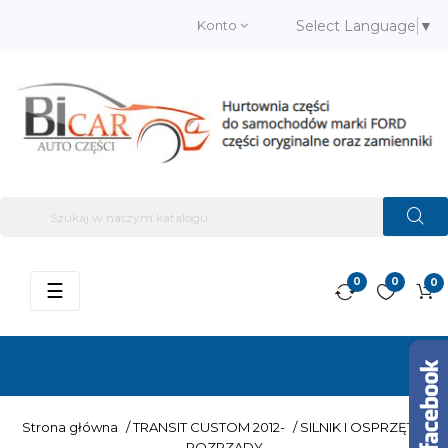
Konto
Select Language
▼
0
0
0
Przełącz
☰
nawigację
Strona główna
/
TRANSIT CUSTOM 2012-
/
SILNIK I OSPRZĘT
/
ROZRZĄDY