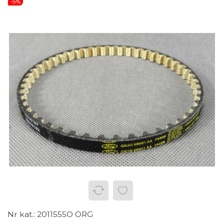
-5%
2011555O ORG