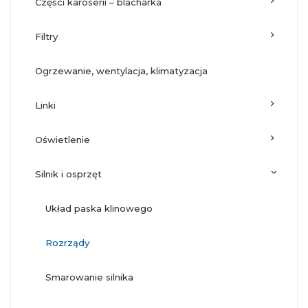
części karoserii – blacharka
filtry
ogrzewanie, wentylacja, klimatyzacja
linki
oświetlenie
silnik i osprzęt
układ paska klinowego
rozrządy
smarowanie silnika