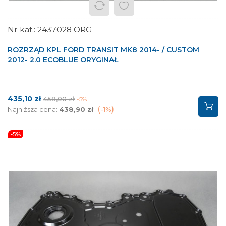
2437028 ORG
ROZRZĄD KPL FORD TRANSIT MK8 2014- / CUSTOM
2012- 2.0 ECOBLUE ORYGINAŁ
Cena
Cena
435,10 zł
458,00 zł
-5%
podstawowa
Najniższa cena:
438,90 zł
-1%
-5%