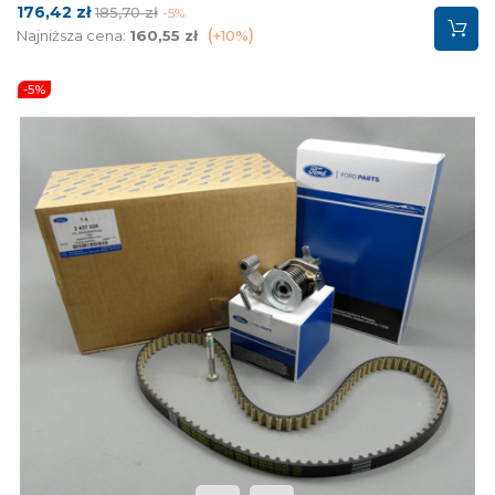
Cena
Cena
176,42 zł
185,70 zł
-5%
podstawowa
Najniższa cena:
160,55 zł
+10%
-5%