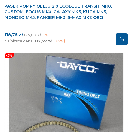
PASEK POMPY OLEJU 2.0 ECOBLUE TRANSIT MK8,
CUSTOM, FOCUS MK4, GALAXY MK3, KUGA MK3,
MONDEO MK5, RANGER MK3, S-MAX MK2 ORG
Cena
Cena
118,75 zł
125,00 zł
-5%
podstawowa
Najniższa cena:
112,57 zł
+5%
-5%