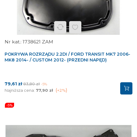
1738621 ZAM
POKRYWA ROZRZĄDU 2.2DI / FORD TRANSIT MK7 2006-
MK8 2014- / CUSTOM 2012- (PRZEDNI NAPĘD)
Cena
Cena
79,61 zł
83,80 zł
-5%
podstawowa
Najniższa cena:
77,90 zł
+2%
-5%