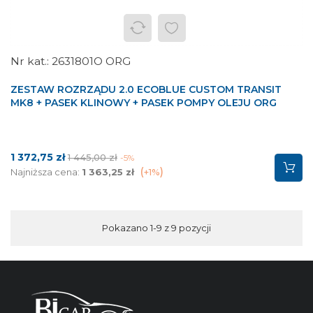
2631801O ORG
ZESTAW ROZRZĄDU 2.0 ECOBLUE CUSTOM TRANSIT
MK8 + PASEK KLINOWY + PASEK POMPY OLEJU ORG
Cena
Cena
1 372,75 zł
1 445,00 zł
-5%
podstawowa
Najniższa cena:
1 363,25 zł
+1%
Pokazano 1-9 z 9 pozycji