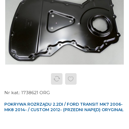
1738621 ORG
POKRYWA ROZRZĄDU 2.2DI / FORD TRANSIT MK7 2006-
MK8 2014- / CUSTOM 2012- (PRZEDNI NAPĘD) ORYGINAŁ