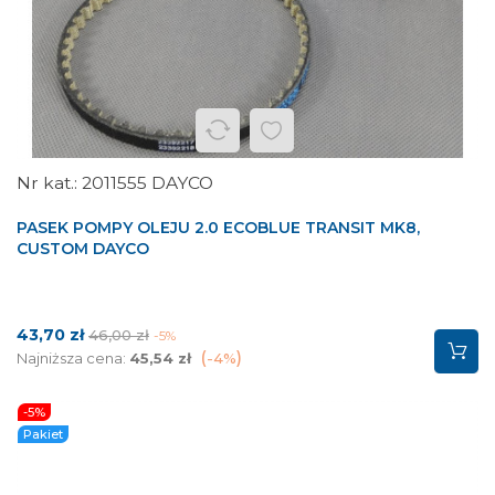
2011555 DAYCO
PASEK POMPY OLEJU 2.0 ECOBLUE TRANSIT MK8,
CUSTOM DAYCO
Cena
Cena
43,70 zł
46,00 zł
-5%
podstawowa
Najniższa cena:
45,54 zł
-4%
-5%
Pakiet