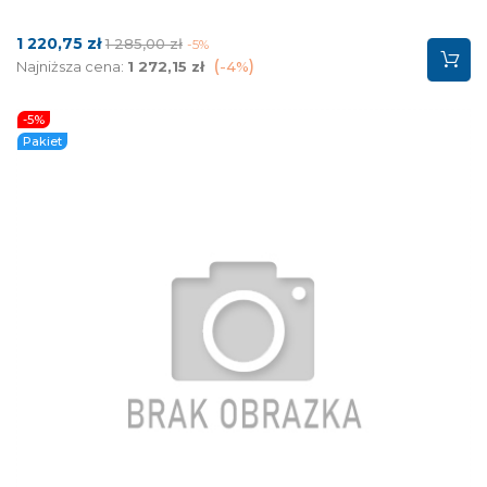
Cena
Cena
1 220,75 zł
1 285,00 zł
-5%
podstawowa
Najniższa cena:
1 272,15 zł
-4%
-5%
Pakiet