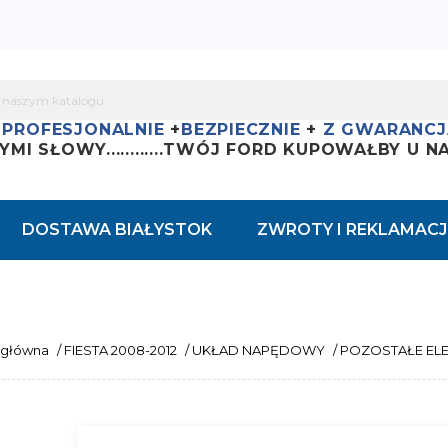
+
PROFESJONALNIE
+
BEZPIECZNIE
+
Z GWARANCJ
YMI SŁOWY............
TWÓJ FORD KUPOWAŁBY U NAS
DOSTAWA BIAŁYSTOK
ZWROTY I REKLAMACJ
 główna
/
FIESTA 2008-2012
/
UKŁAD NAPĘDOWY
/
POZOSTAŁE EL