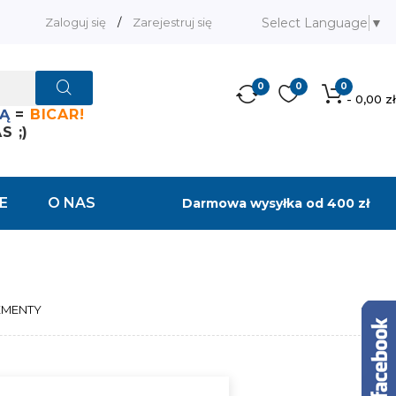
Select Language
▼
Zaloguj się
/
Zarejestruj się
0
0
0
- 0,00 zł
Ą
=
BICAR!
 ;)
E
O NAS
Darmowa wysyłka od 400 zł
EMENTY