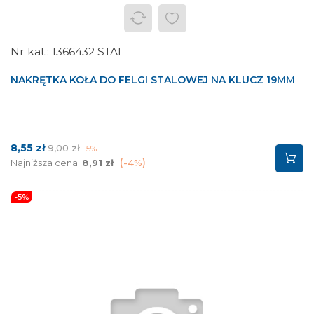
1366432 STAL
NAKRĘTKA KOŁA DO FELGI STALOWEJ NA KLUCZ 19MM
Cena
Cena
8,55 zł
9,00 zł
-5%
podstawowa
Najniższa cena:
8,91 zł
-4%
-5%