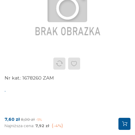
1678260 ZAM
.
Cena
Cena
7,60 zł
8,00 zł
-5%
podstawowa
Najniższa cena:
7,92 zł
-4%