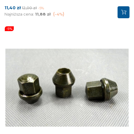
Cena
Cena
11,40 zł
12,00 zł
-5%
podstawowa
Najniższa cena:
11,88 zł
-4%
-5%