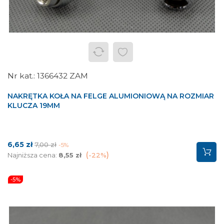
1366432 ZAM
NAKRĘTKA KOŁA NA FELGE ALUMIONIOWĄ NA ROZMIAR
KLUCZA 19MM
Cena
Cena
6,65 zł
7,00 zł
-5%
podstawowa
Najniższa cena:
8,55 zł
-22%
-5%