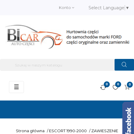
Konto
Select Language
▼
0
0
0
Przełącz
☰
nawigację
Strona główna
/
ESCORT 1990-2000
/
ZAWIESZENIE